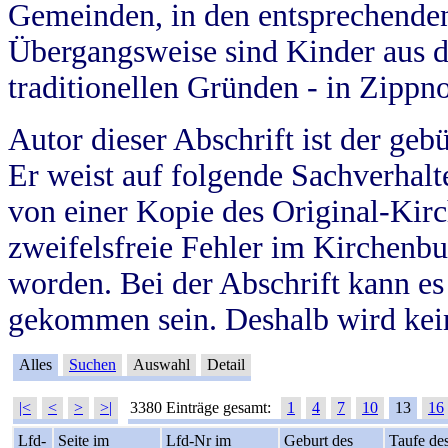
Gemeinden, in den entsprechende
Übergangsweise sind Kinder aus 
traditionellen Gründen - in Zippn
Autor dieser Abschrift ist der geb
Er weist auf folgende Sachverhalte
von einer Kopie des Original-Kirc
zweifelsfreie Fehler im Kirchenbuc
worden. Bei der Abschrift kann e
gekommen sein. Deshalb wird kein
Alles
Suchen
Auswahl
Detail
|<
<
>
>|
3380 Einträge gesamt:
1
4
7
10
13
16
Lfd-
Seite im
Lfd-Nr im
Geburt des
Taufe de