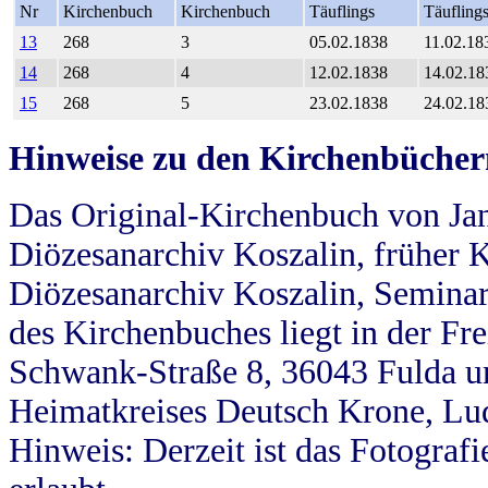
Nr
Kirchenbuch
Kirchenbuch
Täuflings
Täufling
13
268
3
05.02.1838
11.02.18
14
268
4
12.02.1838
14.02.18
15
268
5
23.02.1838
24.02.18
Hinweise zu den Kirchenbücher
Das Original-Kirchenbuch von Jan
Diözesanarchiv Koszalin, früher Kö
Diözesanarchiv Koszalin, Seminar
des Kirchenbuches liegt in der Fr
Schwank-Straße 8, 36043 Fulda u
Heimatkreises Deutsch Krone, Lu
Hinweis: Derzeit ist das Fotograf