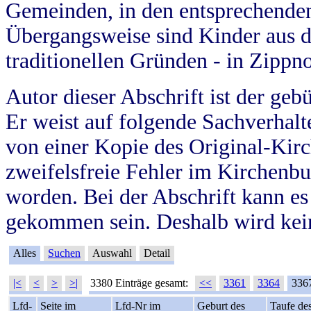
Gemeinden, in den entsprechende
Übergangsweise sind Kinder aus 
traditionellen Gründen - in Zippn
Autor dieser Abschrift ist der geb
Er weist auf folgende Sachverhalte
von einer Kopie des Original-Kirc
zweifelsfreie Fehler im Kirchenbuc
worden. Bei der Abschrift kann e
gekommen sein. Deshalb wird kein
Alles
Suchen
Auswahl
Detail
|<
<
>
>|
3380 Einträge gesamt:
<<
3361
3364
336
Lfd-
Seite im
Lfd-Nr im
Geburt des
Taufe de