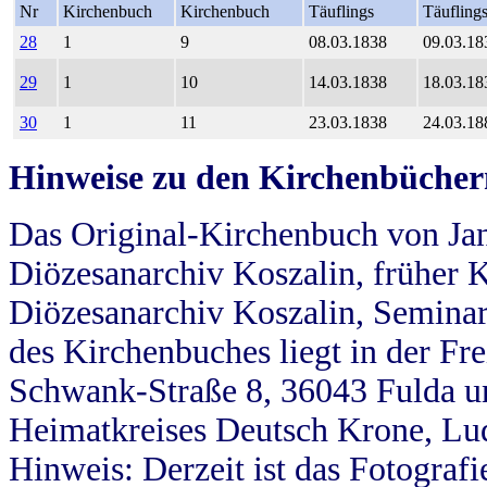
Nr
Kirchenbuch
Kirchenbuch
Täuflings
Täufling
28
1
9
08.03.1838
09.03.18
29
1
10
14.03.1838
18.03.18
30
1
11
23.03.1838
24.03.18
Hinweise zu den Kirchenbücher
Das Original-Kirchenbuch von Jan
Diözesanarchiv Koszalin, früher Kö
Diözesanarchiv Koszalin, Seminar
des Kirchenbuches liegt in der Fr
Schwank-Straße 8, 36043 Fulda u
Heimatkreises Deutsch Krone, Lu
Hinweis: Derzeit ist das Fotograf