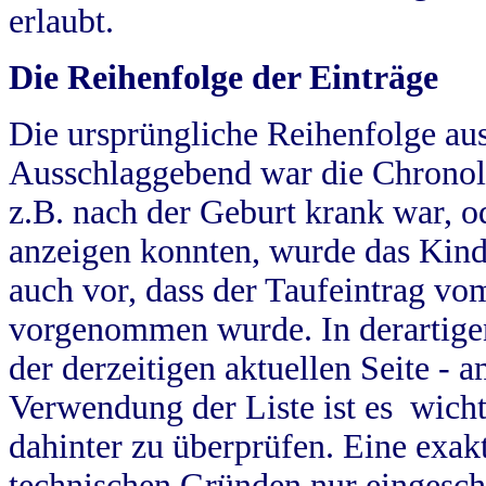
erlaubt.
Die Reihenfolge der Einträge
Die ursprüngliche Reihenfolge au
Ausschlaggebend war die Chronol
z.B. nach der Geburt krank war, od
anzeigen konnten, wurde das Kind
auch vor, dass der Taufeintrag vo
vorgenommen wurde. In derartigen
der derzeitigen aktuellen Seite -
Verwendung der Liste ist es wich
dahinter zu überprüfen. Eine exa
technischen Gründen nur eingesch