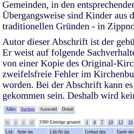
Gemeinden, in den entsprechende
Übergangsweise sind Kinder aus 
traditionellen Gründen - in Zippn
Autor dieser Abschrift ist der geb
Er weist auf folgende Sachverhalte
von einer Kopie des Original-Kirc
zweifelsfreie Fehler im Kirchenbuc
worden. Bei der Abschrift kann e
gekommen sein. Deshalb wird kein
Alles
Suchen
Auswahl
Detail
|<
<
>
>|
3380 Einträge gesamt:
1
4
7
10
13
16
Lfd-
Seite im
Lfd-Nr im
Geburt des
Taufe de