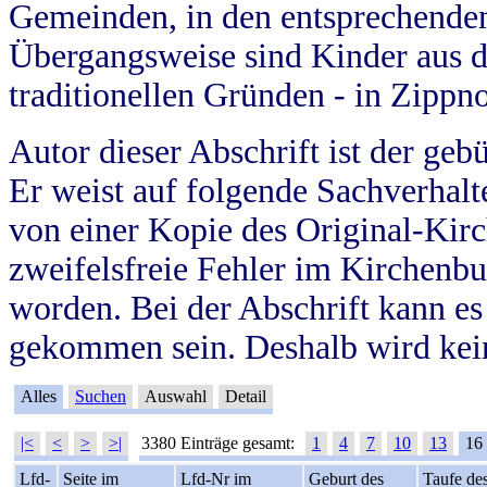
Gemeinden, in den entsprechende
Übergangsweise sind Kinder aus 
traditionellen Gründen - in Zippn
Autor dieser Abschrift ist der geb
Er weist auf folgende Sachverhalte
von einer Kopie des Original-Kirc
zweifelsfreie Fehler im Kirchenbuc
worden. Bei der Abschrift kann e
gekommen sein. Deshalb wird kein
Alles
Suchen
Auswahl
Detail
|<
<
>
>|
3380 Einträge gesamt:
1
4
7
10
13
16
Lfd-
Seite im
Lfd-Nr im
Geburt des
Taufe de