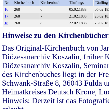
Nr
Kirchenbuch
Kirchenbuch
Täuflings
Täufling
16
268
6
05.02.1838
05.02.18
17
268
7
21.02.1838
25.02.18
18
268
8
22.02.1838
25.02.18
Hinweise zu den Kirchenbücher
Das Original-Kirchenbuch von Jan
Diözesanarchiv Koszalin, früher Kö
Diözesanarchiv Koszalin, Seminar
des Kirchenbuches liegt in der Fr
Schwank-Straße 8, 36043 Fulda u
Heimatkreises Deutsch Krone, Lu
Hinweis: Derzeit ist das Fotograf