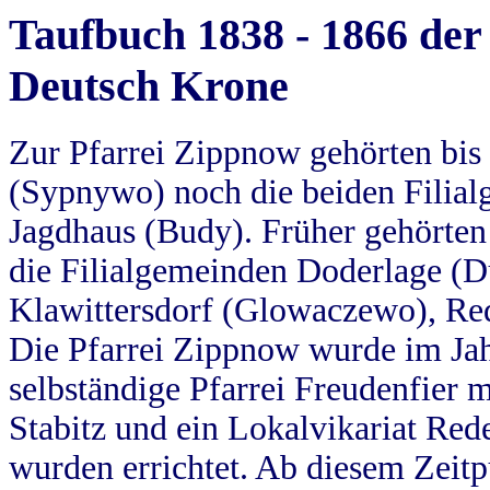
Taufbuch 1838 - 1866 der
Deutsch Krone
Zur Pfarrei Zippnow gehörten bi
(Sypnywo) noch die beiden Filial
Jagdhaus (Budy). Früher gehörten 
die Filialgemeinden Doderlage (D
Klawittersdorf (Glowaczewo), Red
Die Pfarrei Zippnow wurde im Jah
selbständige Pfarrei Freudenfier m
Stabitz und ein Lokalvikariat Red
wurden errichtet. Ab diesem Zeitp