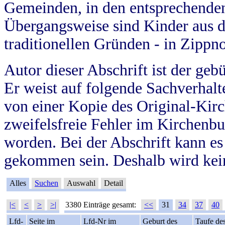
Gemeinden, in den entsprechende
Übergangsweise sind Kinder aus 
traditionellen Gründen - in Zippn
Autor dieser Abschrift ist der geb
Er weist auf folgende Sachverhalte
von einer Kopie des Original-Kirc
zweifelsfreie Fehler im Kirchenbuc
worden. Bei der Abschrift kann e
gekommen sein. Deshalb wird kein
Alles
Suchen
Auswahl
Detail
|<
<
>
>|
3380 Einträge gesamt:
<<
31
34
37
40
Lfd-
Seite im
Lfd-Nr im
Geburt des
Taufe de