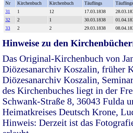
Nr
Kirchenbuch
Kirchenbuch
Täuflings
Täufling
31
1
12
17.03.1838
28.03.18
32
2
1
30.03.1838
01.04.18
33
2
2
29.03.1838
08.04.18
Hinweise zu den Kirchenbücher
Das Original-Kirchenbuch von Jan
Diözesanarchiv Koszalin, früher Kö
Diözesanarchiv Koszalin, Seminar
des Kirchenbuches liegt in der Fr
Schwank-Straße 8, 36043 Fulda u
Heimatkreises Deutsch Krone, Lu
Hinweis: Derzeit ist das Fotograf