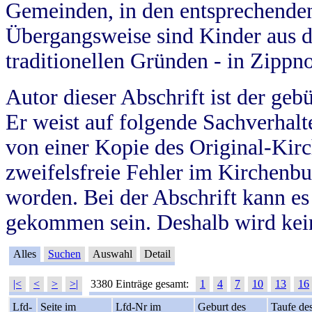
Gemeinden, in den entsprechende
Übergangsweise sind Kinder aus 
traditionellen Gründen - in Zippn
Autor dieser Abschrift ist der geb
Er weist auf folgende Sachverhalte
von einer Kopie des Original-Kirc
zweifelsfreie Fehler im Kirchenbuc
worden. Bei der Abschrift kann e
gekommen sein. Deshalb wird kein
Alles
Suchen
Auswahl
Detail
|<
<
>
>|
3380 Einträge gesamt:
1
4
7
10
13
16
Lfd-
Seite im
Lfd-Nr im
Geburt des
Taufe de