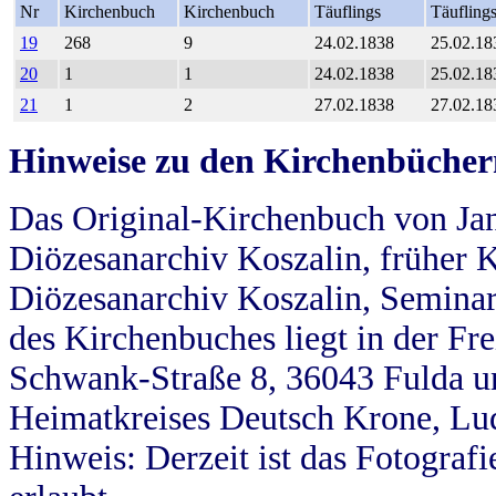
Nr
Kirchenbuch
Kirchenbuch
Täuflings
Täufling
19
268
9
24.02.1838
25.02.18
20
1
1
24.02.1838
25.02.18
21
1
2
27.02.1838
27.02.18
Hinweise zu den Kirchenbücher
Das Original-Kirchenbuch von Jan
Diözesanarchiv Koszalin, früher Kö
Diözesanarchiv Koszalin, Seminar
des Kirchenbuches liegt in der Fr
Schwank-Straße 8, 36043 Fulda u
Heimatkreises Deutsch Krone, Lu
Hinweis: Derzeit ist das Fotograf