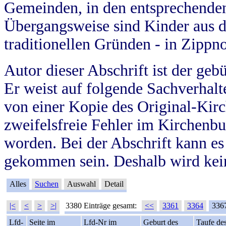
Gemeinden, in den entsprechende
Übergangsweise sind Kinder aus 
traditionellen Gründen - in Zippn
Autor dieser Abschrift ist der geb
Er weist auf folgende Sachverhalte
von einer Kopie des Original-Kirc
zweifelsfreie Fehler im Kirchenbuc
worden. Bei der Abschrift kann e
gekommen sein. Deshalb wird kein
Alles
Suchen
Auswahl
Detail
|<
<
>
>|
3380 Einträge gesamt:
<<
3361
3364
336
Lfd-
Seite im
Lfd-Nr im
Geburt des
Taufe de