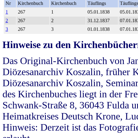
Nr
Kirchenbuch
Kirchenbuch
Täuflings
Täufling
1
267
1
05.01.1838
05.01.18
2
267
2
31.12.1837
07.01.18
3
267
3
01.01.1838
07.01.18
Hinweise zu den Kirchenbücher
Das Original-Kirchenbuch von Jan
Diözesanarchiv Koszalin, früher Kö
Diözesanarchiv Koszalin, Seminar
des Kirchenbuches liegt in der Fr
Schwank-Straße 8, 36043 Fulda u
Heimatkreises Deutsch Krone, Lu
Hinweis: Derzeit ist das Fotograf