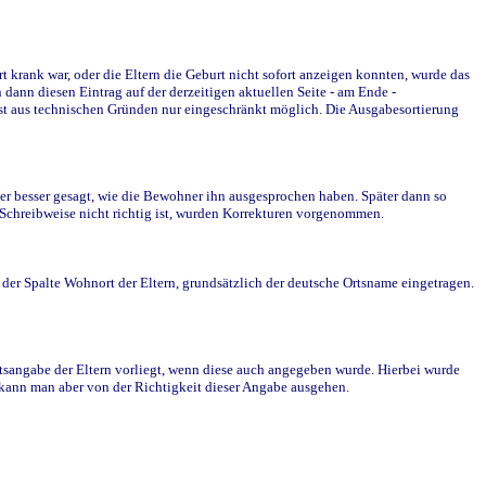
krank war, oder die Eltern die Geburt nicht sofort anzeigen konnten, wurde das
ann diesen Eintrag auf der derzeitigen aktuellen Seite - am Ende -
st aus technischen Gründen nur eingeschränkt möglich. Die Ausgabesortierung
r besser gesagt, wie die Bewohner ihn ausgesprochen haben. Später dann so
e Schreibweise nicht richtig ist, wurden Korrekturen vorgenommen.
r Spalte Wohnort der Eltern, grundsätzlich der deutsche Ortsname eingetragen.
rtsangabe der Eltern vorliegt, wenn diese auch angegeben wurde. Hierbei wurde
d kann man aber von der Richtigkeit dieser Angabe ausgehen.