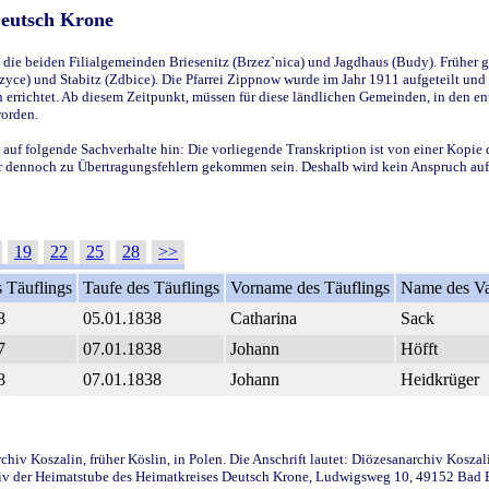
Deutsch Krone
ie beiden Filialgemeinden Briesenitz (Brzez`nica) und Jagdhaus (Budy). Früher g
yce) und Stabitz (Zdbice). Die Pfarrei Zippnow wurde im Jahr 1911 aufgeteilt und e
en errichtet. Ab diesem Zeitpunkt, müssen für diese ländlichen Gemeinden, in den
worden.
 auf folgende Sachverhalte hin: Die vorliegende Transkription ist von einer Kopie 
aber dennoch zu Übertragungsfehlern gekommen sein. Deshalb wird kein Anspruch auf 
19
22
25
28
>>
 Täuflings
Taufe des Täuflings
Vorname des Täuflings
Name des Va
8
05.01.1838
Catharina
Sack
7
07.01.1838
Johann
Höfft
8
07.01.1838
Johann
Heidkrüger
iv Koszalin, früher Köslin, in Polen. Die Anschrift lautet: Diözesanarchiv Koszal
v der Heimatstube des Heimatkreises Deutsch Krone, Ludwigsweg 10, 49152 Bad Ess