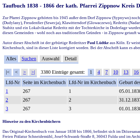
Taufbuch 1838 - 1866 der kath. Pfarrei Zippnow Kreis 
Zur Pfarrei Zippnow gehörten bis 1945 außer dem Dorf Zippnow (Sypnywo) noch d
(Dudylany), Freudenfier (Szwecja), Klawittersdorf (Glowaczewo), Rederitz (Nadarz
Stabitz und ein Lokalvikariat Rederitz mit der Tochterkirche in Doderlage wurd
diesen Gemeinden - wohl noch aus traditionellen Gründen - in Zippnow getauft 
Autor dieser Abschrift ist der gebürtige Rederitzer
Paul Lüdtke
aus Köln. Er weist
Kirchenbuch, sind in dieser Liste korrigiert worden. Bei der Abschrift kann es 
Alles
Suchen
Auswahl
Detail
|<
<
>
>|
3380 Einträge gesamt:
1
4
7
10
13
16
Lfd-Nr
Seite im Kirchenbuch
Lfd-Nr im Kirchenbuch
Geburt des
1
267
1
05.01.183
2
267
2
31.12.183
3
267
3
01.01.183
Hinweise zu den Kirchenbüchern
Das Original-Kirchenbuch von Januar 1838 bis 1866, befindet sich im Diözesanarch
Freien Prälatur Schneidemühl, Josef-Schwank-Straße 8, 36043 Fulda und im Archi