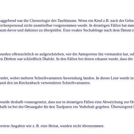
ggebend war die Chronologie des Taufdatums. Wenn ein Kind z.B. nach der Geburt 
rchenpersonal nicht unmittelbar vorgenommen wurde. In derartigen Fällen hat man d
raum davor und dahinter zu überprüfen. Eine exakte Suchabfrage nach dem Datum i
den offensichtlich so aufgeschrieben, wie die Amtsperson ihn verstanden hat, ode
n Dörfern war schließlich Dialekt. In den Fällen bei denen erkannt wurde, dass di
t, wobei mehrere Schreibvarianten Anwendung fanden. In dieser Liste wurde in de
n und den im Kirchenbuch verwendeten Schreibvarianten.
wurde deshalb vorausgesetzt, dass nur in derartigen Fällen eine Abweichung zur O
eshalb ist bei der Ortsangabe für den Taufpaten ein Vorbehalt gegeben. Überwiegen
weitere Angaben wie z. B. eine Heirat, wurden nicht übernommen.