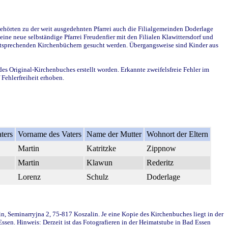
ehörten zu der weit ausgedehnten Pfarrei auch die Filialgemeinden Doderlage
ine neue selbständige Pfarrei Freudenfier mit den Filialen Klawittersdorf und
 entsprechenden Kirchenbüchern gesucht werden. Übergangsweise sind Kinder aus
des Original-Kirchenbuches erstellt worden. Erkannte zweifelsfreie Fehler im
Fehlerfreiheit erhoben.
ters
Vorname des Vaters
Name der Mutter
Wohnort der Eltern
Martin
Katritzke
Zippnow
Martin
Klawun
Rederitz
Lorenz
Schulz
Doderlage
in, Seminarryjna 2, 75-817 Koszalin. Je eine Kopie des Kirchenbuches liegt in der
en. Hinweis: Derzeit ist das Fotografieren in der Heimatstube in Bad Essen