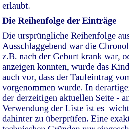
erlaubt.
Die Reihenfolge der Einträge
Die ursprüngliche Reihenfolge au
Ausschlaggebend war die Chronol
z.B. nach der Geburt krank war, od
anzeigen konnten, wurde das Kind
auch vor, dass der Taufeintrag vo
vorgenommen wurde. In derartigen
der derzeitigen aktuellen Seite -
Verwendung der Liste ist es wich
dahinter zu überprüfen. Eine exa
technischen Gründen nur eingesch