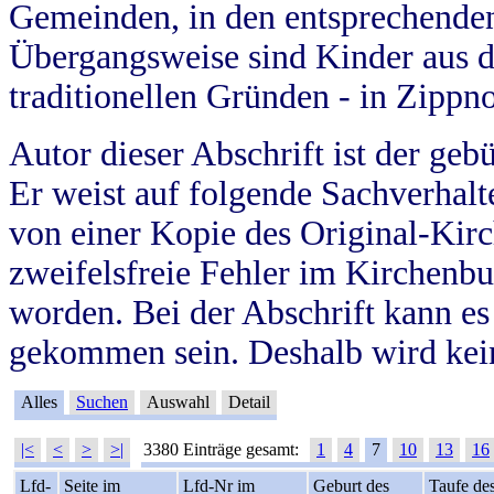
Gemeinden, in den entsprechende
Übergangsweise sind Kinder aus 
traditionellen Gründen - in Zippn
Autor dieser Abschrift ist der geb
Er weist auf folgende Sachverhalte
von einer Kopie des Original-Kirc
zweifelsfreie Fehler im Kirchenbuc
worden. Bei der Abschrift kann e
gekommen sein. Deshalb wird kein
Alles
Suchen
Auswahl
Detail
|<
<
>
>|
3380 Einträge gesamt:
1
4
7
10
13
16
Lfd-
Seite im
Lfd-Nr im
Geburt des
Taufe de