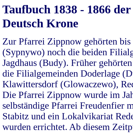
Taufbuch 1838 - 1866 der
Deutsch Krone
Zur Pfarrei Zippnow gehörten bi
(Sypnywo) noch die beiden Filial
Jagdhaus (Budy). Früher gehörten 
die Filialgemeinden Doderlage (D
Klawittersdorf (Glowaczewo), Red
Die Pfarrei Zippnow wurde im Jah
selbständige Pfarrei Freudenfier m
Stabitz und ein Lokalvikariat Red
wurden errichtet. Ab diesem Zeitp