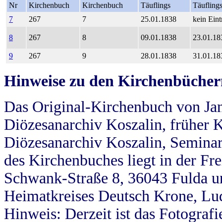
Nr
Kirchenbuch
Kirchenbuch
Täuflings
Täufling
7
267
7
25.01.1838
kein Eint
8
267
8
09.01.1838
23.01.18
9
267
9
28.01.1838
31.01.18
Hinweise zu den Kirchenbücher
Das Original-Kirchenbuch von Jan
Diözesanarchiv Koszalin, früher Kö
Diözesanarchiv Koszalin, Seminar
des Kirchenbuches liegt in der Fr
Schwank-Straße 8, 36043 Fulda u
Heimatkreises Deutsch Krone, Lu
Hinweis: Derzeit ist das Fotograf