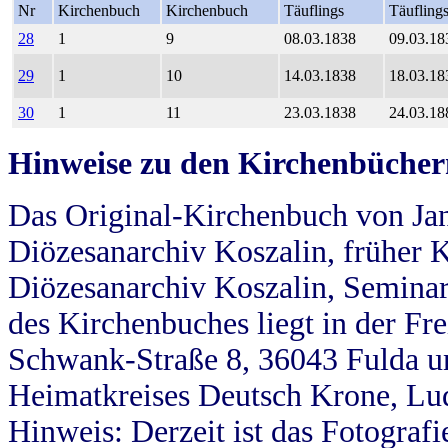
Nr
Kirchenbuch
Kirchenbuch
Täuflings
Täufling
28
1
9
08.03.1838
09.03.18
29
1
10
14.03.1838
18.03.18
30
1
11
23.03.1838
24.03.18
Hinweise zu den Kirchenbücher
Das Original-Kirchenbuch von Jan
Diözesanarchiv Koszalin, früher Kö
Diözesanarchiv Koszalin, Seminar
des Kirchenbuches liegt in der Fr
Schwank-Straße 8, 36043 Fulda u
Heimatkreises Deutsch Krone, Lu
Hinweis: Derzeit ist das Fotograf