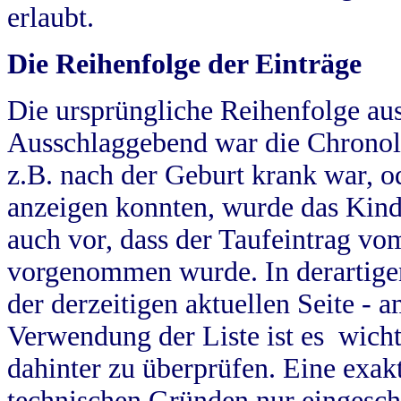
erlaubt.
Die Reihenfolge der Einträge
Die ursprüngliche Reihenfolge au
Ausschlaggebend war die Chronol
z.B. nach der Geburt krank war, od
anzeigen konnten, wurde das Kind
auch vor, dass der Taufeintrag vo
vorgenommen wurde. In derartigen
der derzeitigen aktuellen Seite -
Verwendung der Liste ist es wich
dahinter zu überprüfen. Eine exa
technischen Gründen nur eingesch