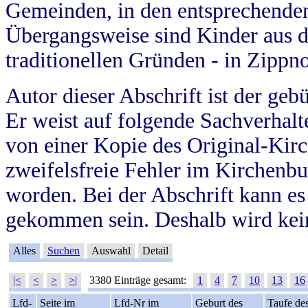
Gemeinden, in den entsprechende
Übergangsweise sind Kinder aus 
traditionellen Gründen - in Zippn
Autor dieser Abschrift ist der geb
Er weist auf folgende Sachverhalte
von einer Kopie des Original-Kirc
zweifelsfreie Fehler im Kirchenbuc
worden. Bei der Abschrift kann e
gekommen sein. Deshalb wird kein
Alles
Suchen
Auswahl
Detail
|<
<
>
>|
3380 Einträge gesamt:
1
4
7
10
13
16
Lfd-
Seite im
Lfd-Nr im
Geburt des
Taufe de