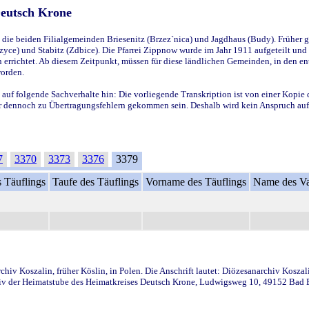
Deutsch Krone
ie beiden Filialgemeinden Briesenitz (Brzez`nica) und Jagdhaus (Budy). Früher g
yce) und Stabitz (Zdbice). Die Pfarrei Zippnow wurde im Jahr 1911 aufgeteilt und e
en errichtet. Ab diesem Zeitpunkt, müssen für diese ländlichen Gemeinden, in den
worden.
 auf folgende Sachverhalte hin: Die vorliegende Transkription ist von einer Kopie 
aber dennoch zu Übertragungsfehlern gekommen sein. Deshalb wird kein Anspruch auf 
7
3370
3373
3376
3379
 Täuflings
Taufe des Täuflings
Vorname des Täuflings
Name des Va
iv Koszalin, früher Köslin, in Polen. Die Anschrift lautet: Diözesanarchiv Koszal
v der Heimatstube des Heimatkreises Deutsch Krone, Ludwigsweg 10, 49152 Bad Ess