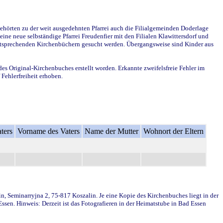
ehörten zu der weit ausgedehnten Pfarrei auch die Filialgemeinden Doderlage
ine neue selbständige Pfarrei Freudenfier mit den Filialen Klawittersdorf und
 entsprechenden Kirchenbüchern gesucht werden. Übergangsweise sind Kinder aus
des Original-Kirchenbuches erstellt worden. Erkannte zweifelsfreie Fehler im
Fehlerfreiheit erhoben.
ters
Vorname des Vaters
Name der Mutter
Wohnort der Eltern
in, Seminarryjna 2, 75-817 Koszalin. Je eine Kopie des Kirchenbuches liegt in der
en. Hinweis: Derzeit ist das Fotografieren in der Heimatstube in Bad Essen