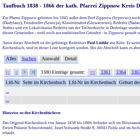
Taufbuch 1838 - 1866 der kath. Pfarrei Zippnow Kreis 
Zur Pfarrei Zippnow gehörten bis 1945 außer dem Dorf Zippnow (Sypnywo) noch d
(Dudylany), Freudenfier (Szwecja), Klawittersdorf (Glowaczewo), Rederitz (Nadarz
Stabitz und ein Lokalvikariat Rederitz mit der Tochterkirche in Doderlage wurd
diesen Gemeinden - wohl noch aus traditionellen Gründen - in Zippnow getauft 
Autor dieser Abschrift ist der gebürtige Rederitzer
Paul Lüdtke
aus Köln. Er weist
Kirchenbuch, sind in dieser Liste korrigiert worden. Bei der Abschrift kann es 
Alles
Suchen
Auswahl
Detail
|<
<
>
>|
3380 Einträge gesamt:
<<
3361
3364
336
Lfd-Nr
Seite im Kirchenbuch
Lfd-Nr im Kirchenbuch
Geburt des
...
...
Hinweise zu den Kirchenbüchern
Das Original-Kirchenbuch von Januar 1838 bis 1866, befindet sich im Diözesanarch
Freien Prälatur Schneidemühl, Josef-Schwank-Straße 8, 36043 Fulda und im Archi
erlaubt.