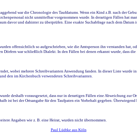
ggebend war die Chronologie des Taufdatums. Wenn ein Kind z.B. nach der Geburt 
rchenpersonal nicht unmittelbar vorgenommen wurde. In derartigen Fällen hat man d
raum davor und dahinter zu überprüfen. Eine exakte Suchabfrage nach dem Datum i
den offensichtlich so aufgeschrieben, wie die Amtsperson ihn verstanden hat, ode
n Dörfern war schließlich Dialekt. In den Fällen bei denen erkannt wurde, dass di
t, wobei mehrere Schreibvarianten Anwendung fanden. In dieser Liste wurde in de
n und den im Kirchenbuch verwendeten Schreibvarianten.
wurde deshalb vorausgesetzt, dass nur in derartigen Fällen eine Abweichung zur O
eshalb ist bei der Ortsangabe für den Taufpaten ein Vorbehalt gegeben. Überwiegen
weitere Angaben wie z. B. eine Heirat, wurden nicht übernommen.
Paul Lüdtke aus Köln