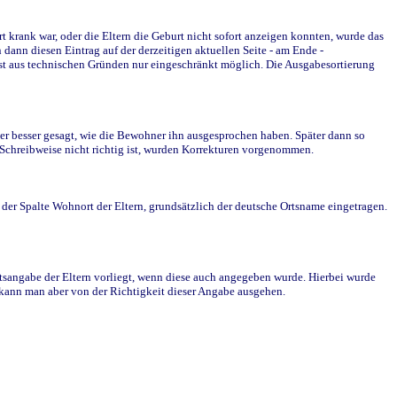
krank war, oder die Eltern die Geburt nicht sofort anzeigen konnten, wurde das
ann diesen Eintrag auf der derzeitigen aktuellen Seite - am Ende -
st aus technischen Gründen nur eingeschränkt möglich. Die Ausgabesortierung
r besser gesagt, wie die Bewohner ihn ausgesprochen haben. Später dann so
e Schreibweise nicht richtig ist, wurden Korrekturen vorgenommen.
r Spalte Wohnort der Eltern, grundsätzlich der deutsche Ortsname eingetragen.
rtsangabe der Eltern vorliegt, wenn diese auch angegeben wurde. Hierbei wurde
d kann man aber von der Richtigkeit dieser Angabe ausgehen.