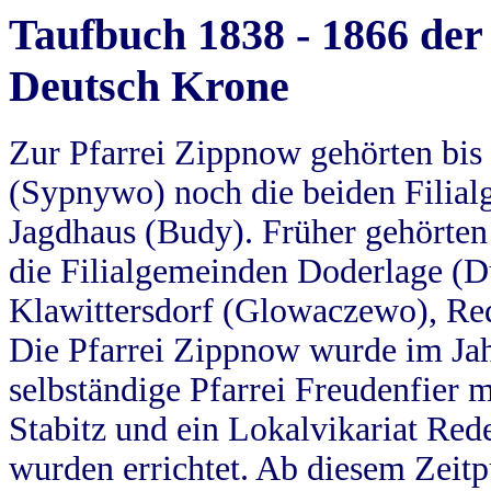
Taufbuch 1838 - 1866 der
Deutsch Krone
Zur Pfarrei Zippnow gehörten bi
(Sypnywo) noch die beiden Filial
Jagdhaus (Budy). Früher gehörten 
die Filialgemeinden Doderlage (D
Klawittersdorf (Glowaczewo), Red
Die Pfarrei Zippnow wurde im Jah
selbständige Pfarrei Freudenfier m
Stabitz und ein Lokalvikariat Red
wurden errichtet. Ab diesem Zeitp