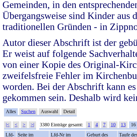
Gemeinden, in den entsprechende
Übergangsweise sind Kinder aus 
traditionellen Gründen - in Zippn
Autor dieser Abschrift ist der geb
Er weist auf folgende Sachverhalte
von einer Kopie des Original-Kirc
zweifelsfreie Fehler im Kirchenbuc
worden. Bei der Abschrift kann e
gekommen sein. Deshalb wird kein
Alles
Suchen
Auswahl
Detail
|<
<
>
>|
3380 Einträge gesamt:
1
4
7
10
13
16
Lfd-
Seite im
Lfd-Nr im
Geburt des
Taufe de