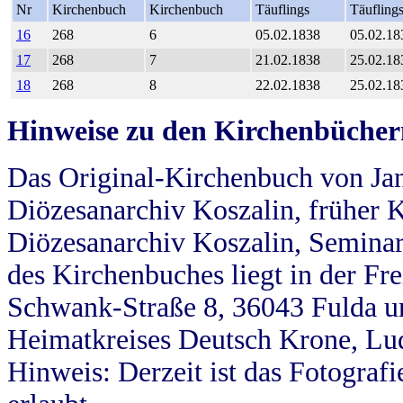
Nr
Kirchenbuch
Kirchenbuch
Täuflings
Täufling
16
268
6
05.02.1838
05.02.18
17
268
7
21.02.1838
25.02.18
18
268
8
22.02.1838
25.02.18
Hinweise zu den Kirchenbücher
Das Original-Kirchenbuch von Jan
Diözesanarchiv Koszalin, früher Kö
Diözesanarchiv Koszalin, Seminar
des Kirchenbuches liegt in der Fr
Schwank-Straße 8, 36043 Fulda u
Heimatkreises Deutsch Krone, Lu
Hinweis: Derzeit ist das Fotograf