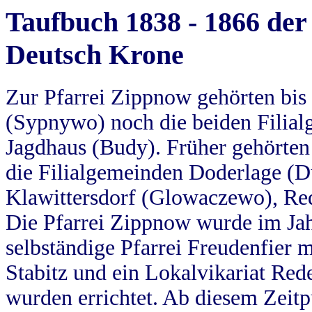
Taufbuch 1838 - 1866 der
Deutsch Krone
Zur Pfarrei Zippnow gehörten bi
(Sypnywo) noch die beiden Filial
Jagdhaus (Budy). Früher gehörten 
die Filialgemeinden Doderlage (D
Klawittersdorf (Glowaczewo), Red
Die Pfarrei Zippnow wurde im Jah
selbständige Pfarrei Freudenfier m
Stabitz und ein Lokalvikariat Red
wurden errichtet. Ab diesem Zeitp