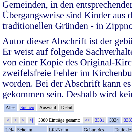
Gemeinden, in den entsprechende
Übergangsweise sind Kinder aus 
traditionellen Gründen - in Zippn
Autor dieser Abschrift ist der geb
Er weist auf folgende Sachverhalte
von einer Kopie des Original-Kirc
zweifelsfreie Fehler im Kirchenbuc
worden. Bei der Abschrift kann e
gekommen sein. Deshalb wird kein
Alles
Suchen
Auswahl
Detail
|<
<
>
>|
3380 Einträge gesamt:
<<
3331
3334
333
Lfd-
Seite im
Lfd-Nr im
Geburt des
Taufe de