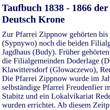
Taufbuch 1838 - 1866 der
Deutsch Krone
Zur Pfarrei Zippnow gehörten bi
(Sypnywo) noch die beiden Filial
Jagdhaus (Budy). Früher gehörten 
die Filialgemeinden Doderlage (D
Klawittersdorf (Glowaczewo), Red
Die Pfarrei Zippnow wurde im Jah
selbständige Pfarrei Freudenfier m
Stabitz und ein Lokalvikariat Red
wurden errichtet. Ab diesem Zeitp