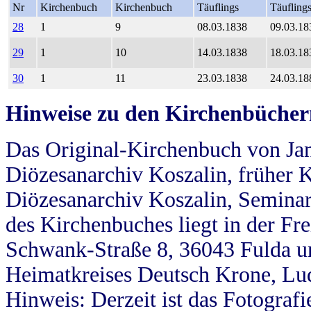
Nr
Kirchenbuch
Kirchenbuch
Täuflings
Täufling
28
1
9
08.03.1838
09.03.18
29
1
10
14.03.1838
18.03.18
30
1
11
23.03.1838
24.03.18
Hinweise zu den Kirchenbücher
Das Original-Kirchenbuch von Jan
Diözesanarchiv Koszalin, früher Kö
Diözesanarchiv Koszalin, Seminar
des Kirchenbuches liegt in der Fr
Schwank-Straße 8, 36043 Fulda u
Heimatkreises Deutsch Krone, Lu
Hinweis: Derzeit ist das Fotograf