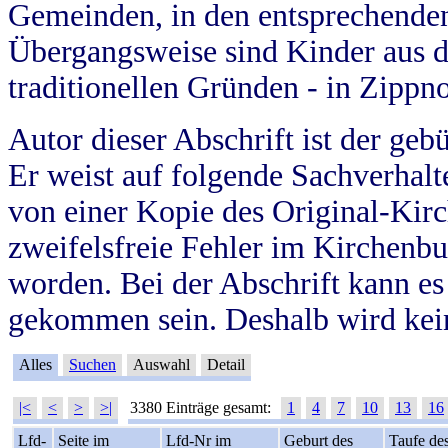
Gemeinden, in den entsprechende
Übergangsweise sind Kinder aus 
traditionellen Gründen - in Zippn
Autor dieser Abschrift ist der geb
Er weist auf folgende Sachverhalte
von einer Kopie des Original-Kirc
zweifelsfreie Fehler im Kirchenbuc
worden. Bei der Abschrift kann e
gekommen sein. Deshalb wird kein
Alles
Suchen
Auswahl
Detail
|<
<
>
>|
3380 Einträge gesamt:
1
4
7
10
13
16
Lfd-
Seite im
Lfd-Nr im
Geburt des
Taufe de