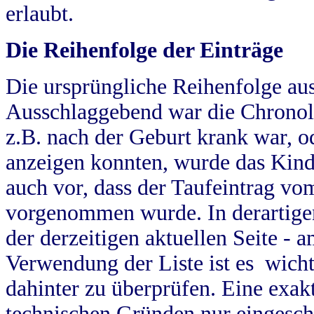
erlaubt.
Die Reihenfolge der Einträge
Die ursprüngliche Reihenfolge au
Ausschlaggebend war die Chronol
z.B. nach der Geburt krank war, od
anzeigen konnten, wurde das Kind
auch vor, dass der Taufeintrag vo
vorgenommen wurde. In derartigen
der derzeitigen aktuellen Seite -
Verwendung der Liste ist es wich
dahinter zu überprüfen. Eine exa
technischen Gründen nur eingesch