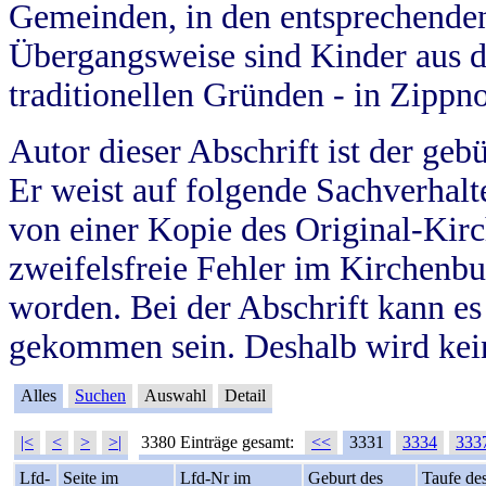
Gemeinden, in den entsprechende
Übergangsweise sind Kinder aus 
traditionellen Gründen - in Zippn
Autor dieser Abschrift ist der geb
Er weist auf folgende Sachverhalte
von einer Kopie des Original-Kirc
zweifelsfreie Fehler im Kirchenbuc
worden. Bei der Abschrift kann e
gekommen sein. Deshalb wird kein
Alles
Suchen
Auswahl
Detail
|<
<
>
>|
3380 Einträge gesamt:
<<
3331
3334
333
Lfd-
Seite im
Lfd-Nr im
Geburt des
Taufe de