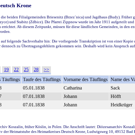
Deutsch Krone
ie beiden Filialgemeinden Briesenitz (Brzez`nica) und Jagdhaus (Budy). Früher g
yce) und Stabitz (Zdbice). Die Pfarrei Zippnow wurde im Jahr 1911 aufgeteilt und e
en errichtet. Ab diesem Zeitpunkt, müssen für diese ländlichen Gemeinden, in den
worden.
 auf folgende Sachverhalte hin: Die vorliegende Transkription ist von einer Kopie 
aber dennoch zu Übertragungsfehlern gekommen sein. Deshalb wird kein Anspruch auf 
19
22
25
28
>>
 Täuflings
Taufe des Täuflings
Vorname des Täuflings
Name des Va
8
05.01.1838
Catharina
Sack
7
07.01.1838
Johann
Höfft
8
07.01.1838
Johann
Heidkrüger
iv Koszalin, früher Köslin, in Polen. Die Anschrift lautet: Diözesanarchiv Koszal
v der Heimatstube des Heimatkreises Deutsch Krone, Ludwigsweg 10, 49152 Bad Ess