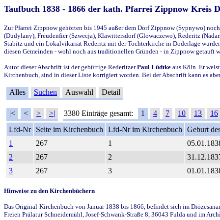
Taufbuch 1838 - 1866 der kath. Pfarrei Zippnow Kreis 
Zur Pfarrei Zippnow gehörten bis 1945 außer dem Dorf Zippnow (Sypnywo) noch d
(Dudylany), Freudenfier (Szwecja), Klawittersdorf (Glowaczewo), Rederitz (Nadarz
Stabitz und ein Lokalvikariat Rederitz mit der Tochterkirche in Doderlage wurd
diesen Gemeinden - wohl noch aus traditionellen Gründen - in Zippnow getauft 
Autor dieser Abschrift ist der gebürtige Rederitzer
Paul Lüdtke
aus Köln. Er weist
Kirchenbuch, sind in dieser Liste korrigiert worden. Bei der Abschrift kann es 
Alles
Suchen
Auswahl
Detail
|<
<
>
>|
3380 Einträge gesamt:
1
4
7
10
13
16
Lfd-Nr
Seite im Kirchenbuch
Lfd-Nr im Kirchenbuch
Geburt des
1
267
1
05.01.183
2
267
2
31.12.183
3
267
3
01.01.183
Hinweise zu den Kirchenbüchern
Das Original-Kirchenbuch von Januar 1838 bis 1866, befindet sich im Diözesanarch
Freien Prälatur Schneidemühl, Josef-Schwank-Straße 8, 36043 Fulda und im Archi