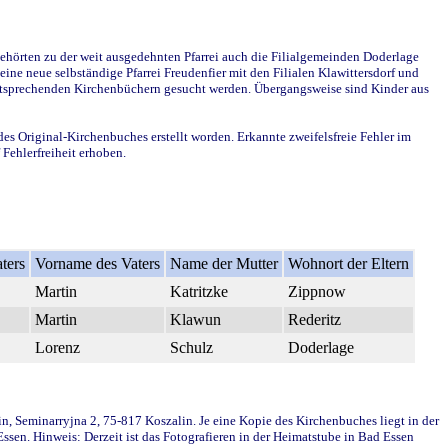
ehörten zu der weit ausgedehnten Pfarrei auch die Filialgemeinden Doderlage
ine neue selbständige Pfarrei Freudenfier mit den Filialen Klawittersdorf und
 entsprechenden Kirchenbüchern gesucht werden. Übergangsweise sind Kinder aus
des Original-Kirchenbuches erstellt worden. Erkannte zweifelsfreie Fehler im
Fehlerfreiheit erhoben.
ters
Vorname des Vaters
Name der Mutter
Wohnort der Eltern
Martin
Katritzke
Zippnow
Martin
Klawun
Rederitz
Lorenz
Schulz
Doderlage
in, Seminarryjna 2, 75-817 Koszalin. Je eine Kopie des Kirchenbuches liegt in der
en. Hinweis: Derzeit ist das Fotografieren in der Heimatstube in Bad Essen