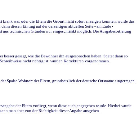
krank war, oder die Eltern die Geburt nicht sofort anzeigen konnten, wurde das
ann diesen Eintrag auf der derzeitigen aktuellen Seite - am Ende -
st aus technischen Gründen nur eingeschränkt möglich. Die Ausgabesortierung
r besser gesagt, wie die Bewohner ihn ausgesprochen haben. Später dann so
e Schreibweise nicht richtig ist, wurden Korrekturen vorgenommen.
r Spalte Wohnort der Eltern, grundsätzlich der deutsche Ortsname eingetragen.
rtsangabe der Eltern vorliegt, wenn diese auch angegeben wurde. Hierbei wurde
d kann man aber von der Richtigkeit dieser Angabe ausgehen.