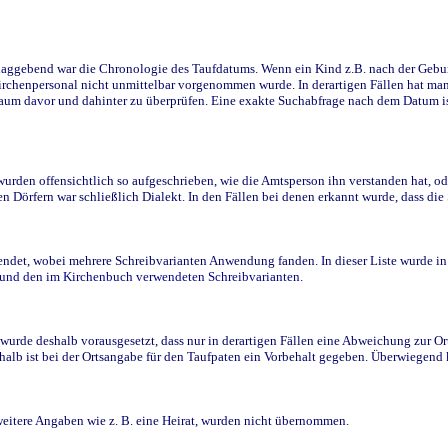
ggebend war die Chronologie des Taufdatums. Wenn ein Kind z.B. nach der Geburt 
rchenpersonal nicht unmittelbar vorgenommen wurde. In derartigen Fällen hat man d
raum davor und dahinter zu überprüfen. Eine exakte Suchabfrage nach dem Datum i
den offensichtlich so aufgeschrieben, wie die Amtsperson ihn verstanden hat, ode
n Dörfern war schließlich Dialekt. In den Fällen bei denen erkannt wurde, dass di
t, wobei mehrere Schreibvarianten Anwendung fanden. In dieser Liste wurde in de
n und den im Kirchenbuch verwendeten Schreibvarianten.
wurde deshalb vorausgesetzt, dass nur in derartigen Fällen eine Abweichung zur O
eshalb ist bei der Ortsangabe für den Taufpaten ein Vorbehalt gegeben. Überwiegen
weitere Angaben wie z. B. eine Heirat, wurden nicht übernommen.