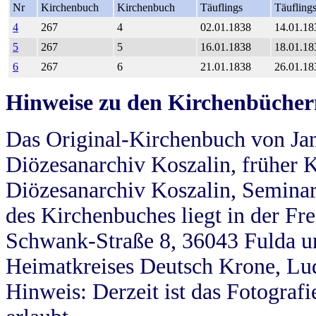
Nr
Kirchenbuch
Kirchenbuch
Täuflings
Täufling
4
267
4
02.01.1838
14.01.18
5
267
5
16.01.1838
18.01.18
6
267
6
21.01.1838
26.01.18
Hinweise zu den Kirchenbücher
Das Original-Kirchenbuch von Jan
Diözesanarchiv Koszalin, früher Kö
Diözesanarchiv Koszalin, Seminar
des Kirchenbuches liegt in der Fr
Schwank-Straße 8, 36043 Fulda u
Heimatkreises Deutsch Krone, Lu
Hinweis: Derzeit ist das Fotograf