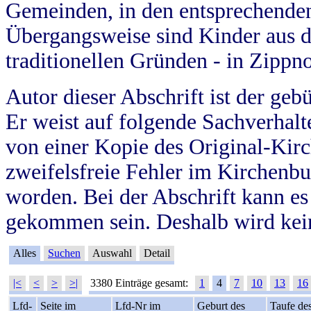
Gemeinden, in den entsprechende
Übergangsweise sind Kinder aus 
traditionellen Gründen - in Zippn
Autor dieser Abschrift ist der geb
Er weist auf folgende Sachverhalte
von einer Kopie des Original-Kirc
zweifelsfreie Fehler im Kirchenbuc
worden. Bei der Abschrift kann e
gekommen sein. Deshalb wird kein
Alles
Suchen
Auswahl
Detail
|<
<
>
>|
3380 Einträge gesamt:
1
4
7
10
13
16
Lfd-
Seite im
Lfd-Nr im
Geburt des
Taufe de