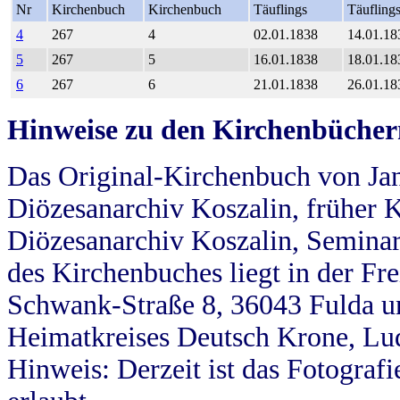
Nr
Kirchenbuch
Kirchenbuch
Täuflings
Täufling
4
267
4
02.01.1838
14.01.18
5
267
5
16.01.1838
18.01.18
6
267
6
21.01.1838
26.01.18
Hinweise zu den Kirchenbücher
Das Original-Kirchenbuch von Jan
Diözesanarchiv Koszalin, früher Kö
Diözesanarchiv Koszalin, Seminar
des Kirchenbuches liegt in der Fr
Schwank-Straße 8, 36043 Fulda u
Heimatkreises Deutsch Krone, Lu
Hinweis: Derzeit ist das Fotograf