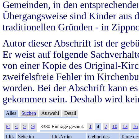
Gemeinden, in den entsprechende
Übergangsweise sind Kinder aus 
traditionellen Gründen - in Zippn
Autor dieser Abschrift ist der geb
Er weist auf folgende Sachverhalte
von einer Kopie des Original-Kirc
zweifelsfreie Fehler im Kirchenbuc
worden. Bei der Abschrift kann e
gekommen sein. Deshalb wird kein
Alles
Suchen
Auswahl
Detail
|<
<
>
>|
3380 Einträge gesamt:
1
4
7
10
13
16
Lfd-
Seite im
Lfd-Nr im
Geburt des
Taufe de