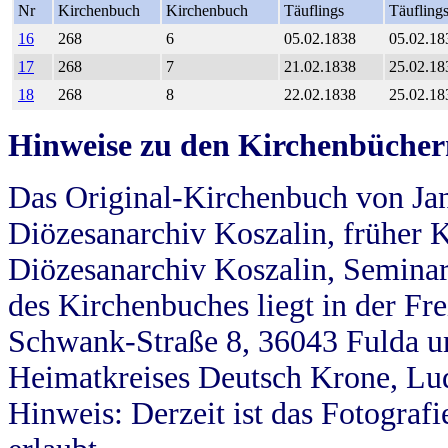
Nr
Kirchenbuch
Kirchenbuch
Täuflings
Täufling
16
268
6
05.02.1838
05.02.18
17
268
7
21.02.1838
25.02.18
18
268
8
22.02.1838
25.02.18
Hinweise zu den Kirchenbücher
Das Original-Kirchenbuch von Jan
Diözesanarchiv Koszalin, früher Kö
Diözesanarchiv Koszalin, Seminar
des Kirchenbuches liegt in der Fr
Schwank-Straße 8, 36043 Fulda u
Heimatkreises Deutsch Krone, Lu
Hinweis: Derzeit ist das Fotograf