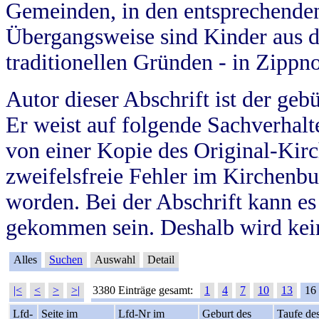
Gemeinden, in den entsprechende
Übergangsweise sind Kinder aus 
traditionellen Gründen - in Zippn
Autor dieser Abschrift ist der geb
Er weist auf folgende Sachverhalte
von einer Kopie des Original-Kirc
zweifelsfreie Fehler im Kirchenbuc
worden. Bei der Abschrift kann e
gekommen sein. Deshalb wird kein
Alles
Suchen
Auswahl
Detail
|<
<
>
>|
3380 Einträge gesamt:
1
4
7
10
13
16
Lfd-
Seite im
Lfd-Nr im
Geburt des
Taufe de