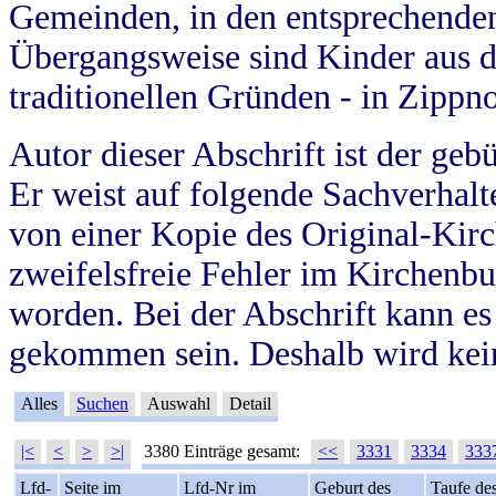
Gemeinden, in den entsprechende
Übergangsweise sind Kinder aus 
traditionellen Gründen - in Zippn
Autor dieser Abschrift ist der geb
Er weist auf folgende Sachverhalte
von einer Kopie des Original-Kirc
zweifelsfreie Fehler im Kirchenbuc
worden. Bei der Abschrift kann e
gekommen sein. Deshalb wird kein
Alles
Suchen
Auswahl
Detail
|<
<
>
>|
3380 Einträge gesamt:
<<
3331
3334
333
Lfd-
Seite im
Lfd-Nr im
Geburt des
Taufe de