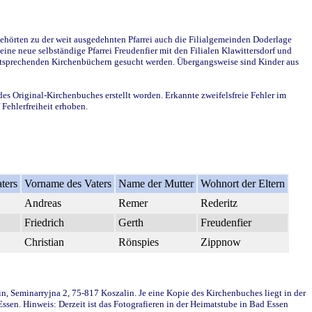
ehörten zu der weit ausgedehnten Pfarrei auch die Filialgemeinden Doderlage
ine neue selbständige Pfarrei Freudenfier mit den Filialen Klawittersdorf und
 entsprechenden Kirchenbüchern gesucht werden. Übergangsweise sind Kinder aus
des Original-Kirchenbuches erstellt worden. Erkannte zweifelsfreie Fehler im
Fehlerfreiheit erhoben.
ters
Vorname des Vaters
Name der Mutter
Wohnort der Eltern
Andreas
Remer
Rederitz
Friedrich
Gerth
Freudenfier
Christian
Rönspies
Zippnow
in, Seminarryjna 2, 75-817 Koszalin. Je eine Kopie des Kirchenbuches liegt in der
en. Hinweis: Derzeit ist das Fotografieren in der Heimatstube in Bad Essen