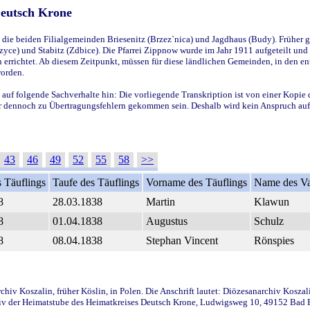
Deutsch Krone
ie beiden Filialgemeinden Briesenitz (Brzez`nica) und Jagdhaus (Budy). Früher g
yce) und Stabitz (Zdbice). Die Pfarrei Zippnow wurde im Jahr 1911 aufgeteilt und e
en errichtet. Ab diesem Zeitpunkt, müssen für diese ländlichen Gemeinden, in den
worden.
 auf folgende Sachverhalte hin: Die vorliegende Transkription ist von einer Kopie 
aber dennoch zu Übertragungsfehlern gekommen sein. Deshalb wird kein Anspruch auf 
43
46
49
52
55
58
>>
 Täuflings
Taufe des Täuflings
Vorname des Täuflings
Name des Va
8
28.03.1838
Martin
Klawun
8
01.04.1838
Augustus
Schulz
8
08.04.1838
Stephan Vincent
Rönspies
iv Koszalin, früher Köslin, in Polen. Die Anschrift lautet: Diözesanarchiv Koszal
v der Heimatstube des Heimatkreises Deutsch Krone, Ludwigsweg 10, 49152 Bad Ess