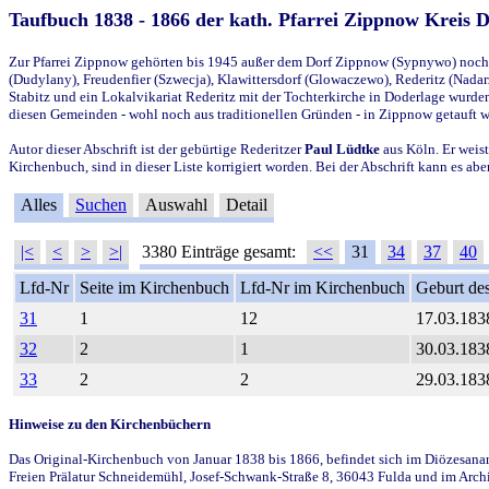
Taufbuch 1838 - 1866 der kath. Pfarrei Zippnow Kreis 
Zur Pfarrei Zippnow gehörten bis 1945 außer dem Dorf Zippnow (Sypnywo) noch d
(Dudylany), Freudenfier (Szwecja), Klawittersdorf (Glowaczewo), Rederitz (Nadarz
Stabitz und ein Lokalvikariat Rederitz mit der Tochterkirche in Doderlage wurd
diesen Gemeinden - wohl noch aus traditionellen Gründen - in Zippnow getauft 
Autor dieser Abschrift ist der gebürtige Rederitzer
Paul Lüdtke
aus Köln. Er weist
Kirchenbuch, sind in dieser Liste korrigiert worden. Bei der Abschrift kann es 
Alles
Suchen
Auswahl
Detail
|<
<
>
>|
3380 Einträge gesamt:
<<
31
34
37
40
Lfd-Nr
Seite im Kirchenbuch
Lfd-Nr im Kirchenbuch
Geburt des
31
1
12
17.03.183
32
2
1
30.03.183
33
2
2
29.03.183
Hinweise zu den Kirchenbüchern
Das Original-Kirchenbuch von Januar 1838 bis 1866, befindet sich im Diözesanarch
Freien Prälatur Schneidemühl, Josef-Schwank-Straße 8, 36043 Fulda und im Archi