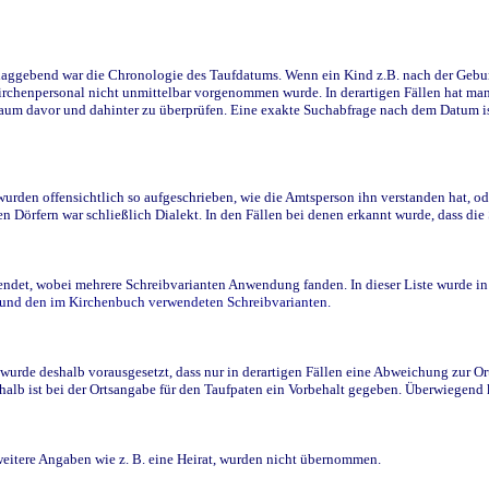
ggebend war die Chronologie des Taufdatums. Wenn ein Kind z.B. nach der Geburt 
rchenpersonal nicht unmittelbar vorgenommen wurde. In derartigen Fällen hat man d
raum davor und dahinter zu überprüfen. Eine exakte Suchabfrage nach dem Datum i
den offensichtlich so aufgeschrieben, wie die Amtsperson ihn verstanden hat, ode
n Dörfern war schließlich Dialekt. In den Fällen bei denen erkannt wurde, dass di
t, wobei mehrere Schreibvarianten Anwendung fanden. In dieser Liste wurde in de
n und den im Kirchenbuch verwendeten Schreibvarianten.
wurde deshalb vorausgesetzt, dass nur in derartigen Fällen eine Abweichung zur O
eshalb ist bei der Ortsangabe für den Taufpaten ein Vorbehalt gegeben. Überwiegen
weitere Angaben wie z. B. eine Heirat, wurden nicht übernommen.