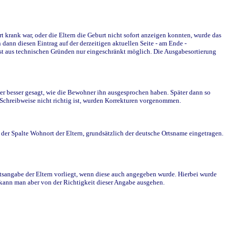
krank war, oder die Eltern die Geburt nicht sofort anzeigen konnten, wurde das
ann diesen Eintrag auf der derzeitigen aktuellen Seite - am Ende -
st aus technischen Gründen nur eingeschränkt möglich. Die Ausgabesortierung
r besser gesagt, wie die Bewohner ihn ausgesprochen haben. Später dann so
e Schreibweise nicht richtig ist, wurden Korrekturen vorgenommen.
r Spalte Wohnort der Eltern, grundsätzlich der deutsche Ortsname eingetragen.
rtsangabe der Eltern vorliegt, wenn diese auch angegeben wurde. Hierbei wurde
d kann man aber von der Richtigkeit dieser Angabe ausgehen.