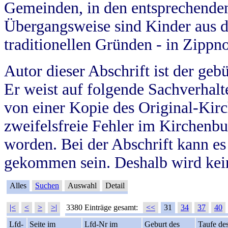
Gemeinden, in den entsprechende
Übergangsweise sind Kinder aus 
traditionellen Gründen - in Zippn
Autor dieser Abschrift ist der geb
Er weist auf folgende Sachverhalte
von einer Kopie des Original-Kirc
zweifelsfreie Fehler im Kirchenbuc
worden. Bei der Abschrift kann e
gekommen sein. Deshalb wird kein
Alles
Suchen
Auswahl
Detail
|<
<
>
>|
3380 Einträge gesamt:
<<
31
34
37
40
Lfd-
Seite im
Lfd-Nr im
Geburt des
Taufe de