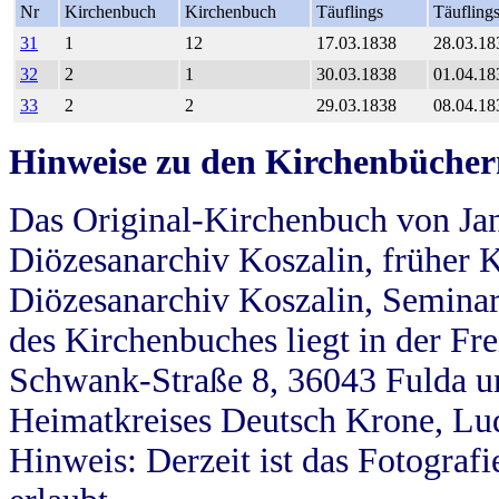
Nr
Kirchenbuch
Kirchenbuch
Täuflings
Täufling
31
1
12
17.03.1838
28.03.18
32
2
1
30.03.1838
01.04.18
33
2
2
29.03.1838
08.04.18
Hinweise zu den Kirchenbücher
Das Original-Kirchenbuch von Jan
Diözesanarchiv Koszalin, früher Kö
Diözesanarchiv Koszalin, Seminar
des Kirchenbuches liegt in der Fr
Schwank-Straße 8, 36043 Fulda u
Heimatkreises Deutsch Krone, Lu
Hinweis: Derzeit ist das Fotograf