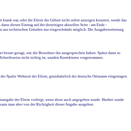
krank war, oder die Eltern die Geburt nicht sofort anzeigen konnten, wurde das
ann diesen Eintrag auf der derzeitigen aktuellen Seite - am Ende -
st aus technischen Gründen nur eingeschränkt möglich. Die Ausgabesortierung
r besser gesagt, wie die Bewohner ihn ausgesprochen haben. Später dann so
e Schreibweise nicht richtig ist, wurden Korrekturen vorgenommen.
r Spalte Wohnort der Eltern, grundsätzlich der deutsche Ortsname eingetragen.
rtsangabe der Eltern vorliegt, wenn diese auch angegeben wurde. Hierbei wurde
d kann man aber von der Richtigkeit dieser Angabe ausgehen.