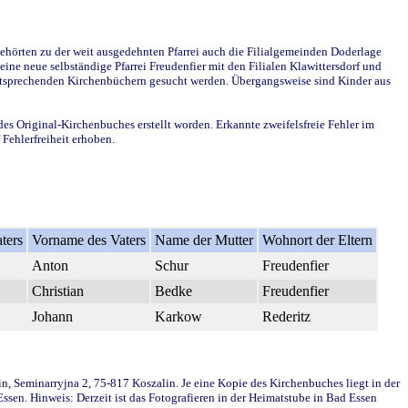
ehörten zu der weit ausgedehnten Pfarrei auch die Filialgemeinden Doderlage
ine neue selbständige Pfarrei Freudenfier mit den Filialen Klawittersdorf und
 entsprechenden Kirchenbüchern gesucht werden. Übergangsweise sind Kinder aus
des Original-Kirchenbuches erstellt worden. Erkannte zweifelsfreie Fehler im
Fehlerfreiheit erhoben.
ters
Vorname des Vaters
Name der Mutter
Wohnort der Eltern
Anton
Schur
Freudenfier
Christian
Bedke
Freudenfier
Johann
Karkow
Rederitz
in, Seminarryjna 2, 75-817 Koszalin. Je eine Kopie des Kirchenbuches liegt in der
en. Hinweis: Derzeit ist das Fotografieren in der Heimatstube in Bad Essen