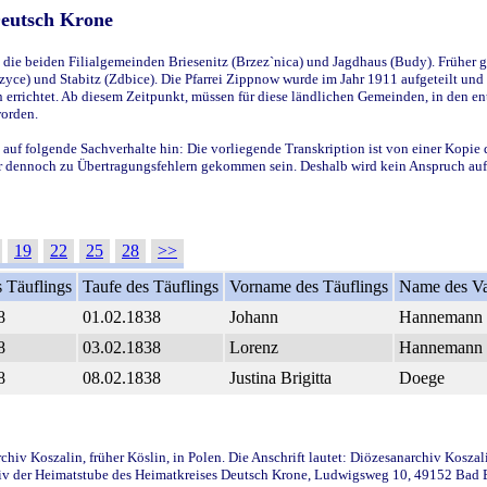
Deutsch Krone
ie beiden Filialgemeinden Briesenitz (Brzez`nica) und Jagdhaus (Budy). Früher g
yce) und Stabitz (Zdbice). Die Pfarrei Zippnow wurde im Jahr 1911 aufgeteilt und e
en errichtet. Ab diesem Zeitpunkt, müssen für diese ländlichen Gemeinden, in den
worden.
 auf folgende Sachverhalte hin: Die vorliegende Transkription ist von einer Kopie 
aber dennoch zu Übertragungsfehlern gekommen sein. Deshalb wird kein Anspruch auf 
19
22
25
28
>>
 Täuflings
Taufe des Täuflings
Vorname des Täuflings
Name des Va
8
01.02.1838
Johann
Hannemann
8
03.02.1838
Lorenz
Hannemann
8
08.02.1838
Justina Brigitta
Doege
iv Koszalin, früher Köslin, in Polen. Die Anschrift lautet: Diözesanarchiv Koszal
v der Heimatstube des Heimatkreises Deutsch Krone, Ludwigsweg 10, 49152 Bad Ess