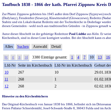
Taufbuch 1838 - 1866 der kath. Pfarrei Zippnow Kreis 
Zur Pfarrei Zippnow gehörten bis 1945 außer dem Dorf Zippnow (Sypnywo) noch d
(Dudylany), Freudenfier (Szwecja), Klawittersdorf (Glowaczewo), Rederitz (Nadarz
Stabitz und ein Lokalvikariat Rederitz mit der Tochterkirche in Doderlage wurd
diesen Gemeinden - wohl noch aus traditionellen Gründen - in Zippnow getauft 
Autor dieser Abschrift ist der gebürtige Rederitzer
Paul Lüdtke
aus Köln. Er weist
Kirchenbuch, sind in dieser Liste korrigiert worden. Bei der Abschrift kann es 
Alles
Suchen
Auswahl
Detail
|<
<
>
>|
3380 Einträge gesamt:
1
4
7
10
13
16
Lfd-Nr
Seite im Kirchenbuch
Lfd-Nr im Kirchenbuch
Geburt des
10
267
10
29.01.183
11
268
1
01.02.183
12
268
2
02.02.183
Hinweise zu den Kirchenbüchern
Das Original-Kirchenbuch von Januar 1838 bis 1866, befindet sich im Diözesanarch
Freien Prälatur Schneidemühl, Josef-Schwank-Straße 8, 36043 Fulda und im Archi