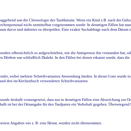
ggebend war die Chronologie des Taufdatums. Wenn ein Kind z.B. nach der Geburt 
rchenpersonal nicht unmittelbar vorgenommen wurde. In derartigen Fällen hat man d
raum davor und dahinter zu überprüfen. Eine exakte Suchabfrage nach dem Datum i
den offensichtlich so aufgeschrieben, wie die Amtsperson ihn verstanden hat, ode
n Dörfern war schließlich Dialekt. In den Fällen bei denen erkannt wurde, dass di
t, wobei mehrere Schreibvarianten Anwendung fanden. In dieser Liste wurde in de
n und den im Kirchenbuch verwendeten Schreibvarianten.
wurde deshalb vorausgesetzt, dass nur in derartigen Fällen eine Abweichung zur O
eshalb ist bei der Ortsangabe für den Taufpaten ein Vorbehalt gegeben. Überwiegen
weitere Angaben wie z. B. eine Heirat, wurden nicht übernommen.