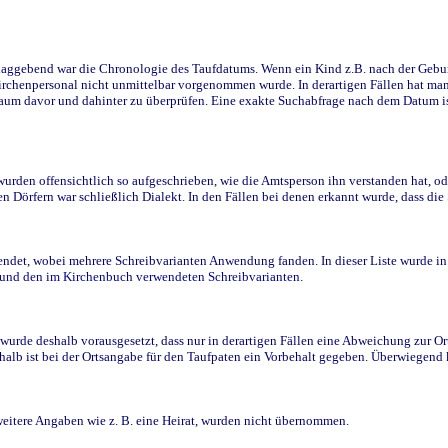
ggebend war die Chronologie des Taufdatums. Wenn ein Kind z.B. nach der Geburt 
rchenpersonal nicht unmittelbar vorgenommen wurde. In derartigen Fällen hat man d
raum davor und dahinter zu überprüfen. Eine exakte Suchabfrage nach dem Datum i
den offensichtlich so aufgeschrieben, wie die Amtsperson ihn verstanden hat, ode
n Dörfern war schließlich Dialekt. In den Fällen bei denen erkannt wurde, dass di
t, wobei mehrere Schreibvarianten Anwendung fanden. In dieser Liste wurde in de
n und den im Kirchenbuch verwendeten Schreibvarianten.
wurde deshalb vorausgesetzt, dass nur in derartigen Fällen eine Abweichung zur O
eshalb ist bei der Ortsangabe für den Taufpaten ein Vorbehalt gegeben. Überwiegen
weitere Angaben wie z. B. eine Heirat, wurden nicht übernommen.