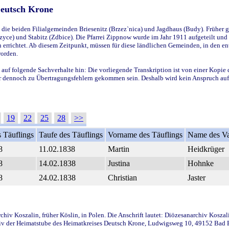
Deutsch Krone
ie beiden Filialgemeinden Briesenitz (Brzez`nica) und Jagdhaus (Budy). Früher g
yce) und Stabitz (Zdbice). Die Pfarrei Zippnow wurde im Jahr 1911 aufgeteilt und e
en errichtet. Ab diesem Zeitpunkt, müssen für diese ländlichen Gemeinden, in den
worden.
 auf folgende Sachverhalte hin: Die vorliegende Transkription ist von einer Kopie 
aber dennoch zu Übertragungsfehlern gekommen sein. Deshalb wird kein Anspruch auf 
19
22
25
28
>>
 Täuflings
Taufe des Täuflings
Vorname des Täuflings
Name des Va
8
11.02.1838
Martin
Heidkrüger
8
14.02.1838
Justina
Hohnke
8
24.02.1838
Christian
Jaster
iv Koszalin, früher Köslin, in Polen. Die Anschrift lautet: Diözesanarchiv Koszal
v der Heimatstube des Heimatkreises Deutsch Krone, Ludwigsweg 10, 49152 Bad Ess