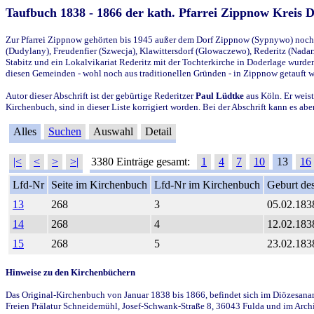
Taufbuch 1838 - 1866 der kath. Pfarrei Zippnow Kreis 
Zur Pfarrei Zippnow gehörten bis 1945 außer dem Dorf Zippnow (Sypnywo) noch d
(Dudylany), Freudenfier (Szwecja), Klawittersdorf (Glowaczewo), Rederitz (Nadarz
Stabitz und ein Lokalvikariat Rederitz mit der Tochterkirche in Doderlage wurd
diesen Gemeinden - wohl noch aus traditionellen Gründen - in Zippnow getauft 
Autor dieser Abschrift ist der gebürtige Rederitzer
Paul Lüdtke
aus Köln. Er weist
Kirchenbuch, sind in dieser Liste korrigiert worden. Bei der Abschrift kann es 
Alles
Suchen
Auswahl
Detail
|<
<
>
>|
3380 Einträge gesamt:
1
4
7
10
13
16
Lfd-Nr
Seite im Kirchenbuch
Lfd-Nr im Kirchenbuch
Geburt des
13
268
3
05.02.183
14
268
4
12.02.183
15
268
5
23.02.183
Hinweise zu den Kirchenbüchern
Das Original-Kirchenbuch von Januar 1838 bis 1866, befindet sich im Diözesanarch
Freien Prälatur Schneidemühl, Josef-Schwank-Straße 8, 36043 Fulda und im Archi