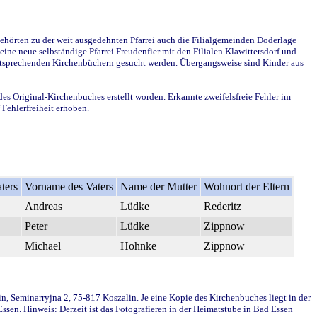
ehörten zu der weit ausgedehnten Pfarrei auch die Filialgemeinden Doderlage
ine neue selbständige Pfarrei Freudenfier mit den Filialen Klawittersdorf und
 entsprechenden Kirchenbüchern gesucht werden. Übergangsweise sind Kinder aus
des Original-Kirchenbuches erstellt worden. Erkannte zweifelsfreie Fehler im
Fehlerfreiheit erhoben.
ters
Vorname des Vaters
Name der Mutter
Wohnort der Eltern
Andreas
Lüdke
Rederitz
Peter
Lüdke
Zippnow
Michael
Hohnke
Zippnow
in, Seminarryjna 2, 75-817 Koszalin. Je eine Kopie des Kirchenbuches liegt in der
en. Hinweis: Derzeit ist das Fotografieren in der Heimatstube in Bad Essen