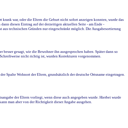
krank war, oder die Eltern die Geburt nicht sofort anzeigen konnten, wurde das
ann diesen Eintrag auf der derzeitigen aktuellen Seite - am Ende -
st aus technischen Gründen nur eingeschränkt möglich. Die Ausgabesortierung
r besser gesagt, wie die Bewohner ihn ausgesprochen haben. Später dann so
e Schreibweise nicht richtig ist, wurden Korrekturen vorgenommen.
r Spalte Wohnort der Eltern, grundsätzlich der deutsche Ortsname eingetragen.
rtsangabe der Eltern vorliegt, wenn diese auch angegeben wurde. Hierbei wurde
d kann man aber von der Richtigkeit dieser Angabe ausgehen.