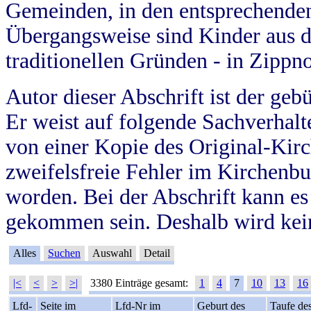
Gemeinden, in den entsprechende
Übergangsweise sind Kinder aus 
traditionellen Gründen - in Zippn
Autor dieser Abschrift ist der geb
Er weist auf folgende Sachverhalte
von einer Kopie des Original-Kirc
zweifelsfreie Fehler im Kirchenbuc
worden. Bei der Abschrift kann e
gekommen sein. Deshalb wird kein
Alles
Suchen
Auswahl
Detail
|<
<
>
>|
3380 Einträge gesamt:
1
4
7
10
13
16
Lfd-
Seite im
Lfd-Nr im
Geburt des
Taufe de