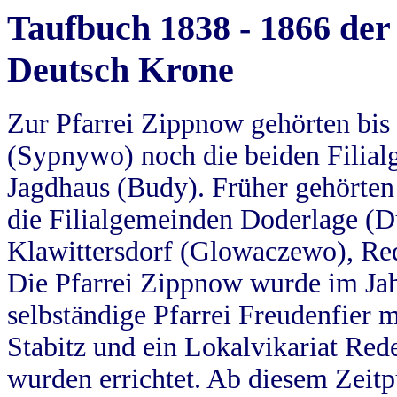
Taufbuch 1838 - 1866 der
Deutsch Krone
Zur Pfarrei Zippnow gehörten bi
(Sypnywo) noch die beiden Filial
Jagdhaus (Budy). Früher gehörten 
die Filialgemeinden Doderlage (D
Klawittersdorf (Glowaczewo), Red
Die Pfarrei Zippnow wurde im Jah
selbständige Pfarrei Freudenfier m
Stabitz und ein Lokalvikariat Red
wurden errichtet. Ab diesem Zeitp