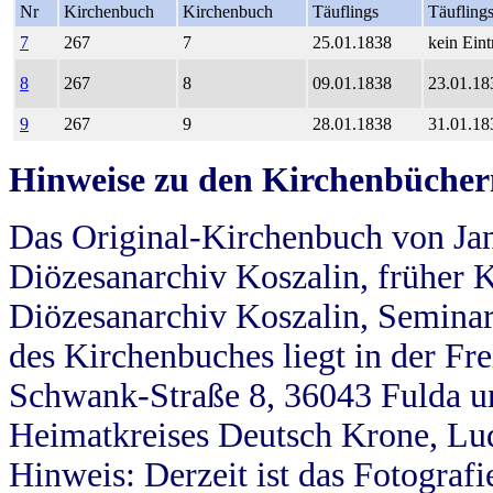
Nr
Kirchenbuch
Kirchenbuch
Täuflings
Täufling
7
267
7
25.01.1838
kein Eint
8
267
8
09.01.1838
23.01.18
9
267
9
28.01.1838
31.01.18
Hinweise zu den Kirchenbücher
Das Original-Kirchenbuch von Jan
Diözesanarchiv Koszalin, früher Kö
Diözesanarchiv Koszalin, Seminar
des Kirchenbuches liegt in der Fr
Schwank-Straße 8, 36043 Fulda u
Heimatkreises Deutsch Krone, Lu
Hinweis: Derzeit ist das Fotograf