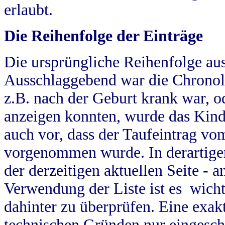
erlaubt.
Die Reihenfolge der Einträge
Die ursprüngliche Reihenfolge au
Ausschlaggebend war die Chronol
z.B. nach der Geburt krank war, od
anzeigen konnten, wurde das Kind
auch vor, dass der Taufeintrag vo
vorgenommen wurde. In derartigen
der derzeitigen aktuellen Seite -
Verwendung der Liste ist es wich
dahinter zu überprüfen. Eine exa
technischen Gründen nur eingesch