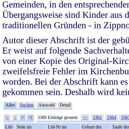
Gemeinden, in den entsprechende
Übergangsweise sind Kinder aus 
traditionellen Gründen - in Zippn
Autor dieser Abschrift ist der geb
Er weist auf folgende Sachverhalte
von einer Kopie des Original-Kirc
zweifelsfreie Fehler im Kirchenbuc
worden. Bei der Abschrift kann e
gekommen sein. Deshalb wird kein
Alles
Suchen
Auswahl
Detail
|<
<
>
>|
3380 Einträge gesamt:
<<
3361
3364
336
Lfd-
Seite im
Lfd-Nr im
Geburt des
Taufe de