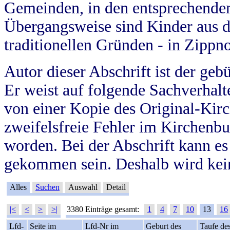
Gemeinden, in den entsprechende
Übergangsweise sind Kinder aus 
traditionellen Gründen - in Zippn
Autor dieser Abschrift ist der geb
Er weist auf folgende Sachverhalte
von einer Kopie des Original-Kirc
zweifelsfreie Fehler im Kirchenbuc
worden. Bei der Abschrift kann e
gekommen sein. Deshalb wird kein
Alles
Suchen
Auswahl
Detail
|<
<
>
>|
3380 Einträge gesamt:
1
4
7
10
13
16
Lfd-
Seite im
Lfd-Nr im
Geburt des
Taufe de