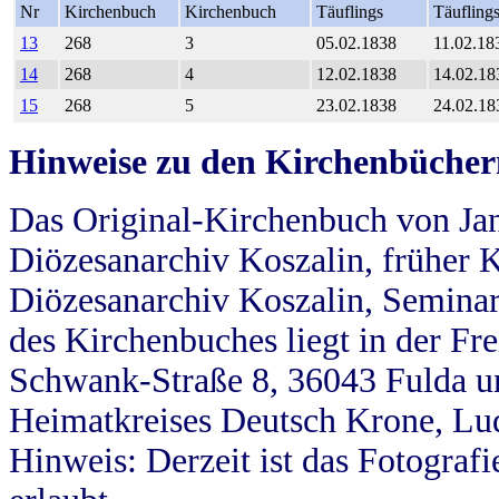
Nr
Kirchenbuch
Kirchenbuch
Täuflings
Täufling
13
268
3
05.02.1838
11.02.18
14
268
4
12.02.1838
14.02.18
15
268
5
23.02.1838
24.02.18
Hinweise zu den Kirchenbücher
Das Original-Kirchenbuch von Jan
Diözesanarchiv Koszalin, früher Kö
Diözesanarchiv Koszalin, Seminar
des Kirchenbuches liegt in der Fr
Schwank-Straße 8, 36043 Fulda u
Heimatkreises Deutsch Krone, Lu
Hinweis: Derzeit ist das Fotograf