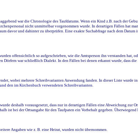
ggebend war die Chronologie des Taufdatums. Wenn ein Kind z.B. nach der Geburt 
rchenpersonal nicht unmittelbar vorgenommen wurde. In derartigen Fällen hat man d
raum davor und dahinter zu überprüfen. Eine exakte Suchabfrage nach dem Datum i
den offensichtlich so aufgeschrieben, wie die Amtsperson ihn verstanden hat, ode
n Dörfern war schließlich Dialekt. In den Fällen bei denen erkannt wurde, dass di
t, wobei mehrere Schreibvarianten Anwendung fanden. In dieser Liste wurde in de
n und den im Kirchenbuch verwendeten Schreibvarianten.
wurde deshalb vorausgesetzt, dass nur in derartigen Fällen eine Abweichung zur O
eshalb ist bei der Ortsangabe für den Taufpaten ein Vorbehalt gegeben. Überwiegen
weitere Angaben wie z. B. eine Heirat, wurden nicht übernommen.