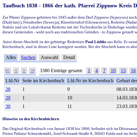
Taufbuch 1838 - 1866 der kath. Pfarrei Zippnow Kreis 
Zur Pfarrei Zippnow gehörten bis 1945 außer dem Dorf Zippnow (Sypnywo) noch d
(Dudylany), Freudenfier (Szwecja), Klawittersdorf (Glowaczewo), Rederitz (Nadarz
Stabitz und ein Lokalvikariat Rederitz mit der Tochterkirche in Doderlage wurd
diesen Gemeinden - wohl noch aus traditionellen Gründen - in Zippnow getauft 
Autor dieser Abschrift ist der gebürtige Rederitzer
Paul Lüdtke
aus Köln. Er weist
Kirchenbuch, sind in dieser Liste korrigiert worden. Bei der Abschrift kann es 
Alles
Suchen
Auswahl
Detail
|<
<
>
>|
3380 Einträge gesamt:
1
4
7
10
13
16
Lfd-Nr
Seite im Kirchenbuch
Lfd-Nr im Kirchenbuch
Geburt des
28
1
9
08.03.183
29
1
10
14.03.183
30
1
11
23.03.183
Hinweise zu den Kirchenbüchern
Das Original-Kirchenbuch von Januar 1838 bis 1866, befindet sich im Diözesanarch
Freien Prälatur Schneidemühl, Josef-Schwank-Straße 8, 36043 Fulda und im Archi