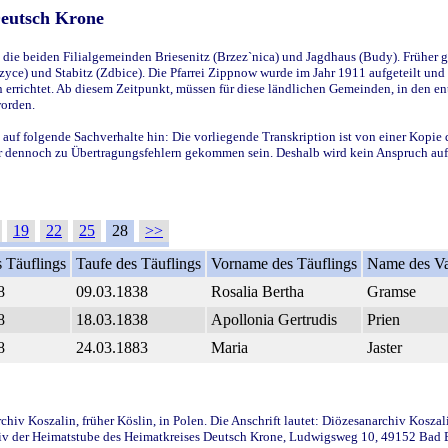
Deutsch Krone
ie beiden Filialgemeinden Briesenitz (Brzez`nica) und Jagdhaus (Budy). Früher g
yce) und Stabitz (Zdbice). Die Pfarrei Zippnow wurde im Jahr 1911 aufgeteilt und e
en errichtet. Ab diesem Zeitpunkt, müssen für diese ländlichen Gemeinden, in den
worden.
 auf folgende Sachverhalte hin: Die vorliegende Transkription ist von einer Kopie 
aber dennoch zu Übertragungsfehlern gekommen sein. Deshalb wird kein Anspruch auf 
19
22
25
28
>>
 Täuflings
Taufe des Täuflings
Vorname des Täuflings
Name des Va
8
09.03.1838
Rosalia Bertha
Gramse
8
18.03.1838
Apollonia Gertrudis
Prien
8
24.03.1883
Maria
Jaster
iv Koszalin, früher Köslin, in Polen. Die Anschrift lautet: Diözesanarchiv Koszal
v der Heimatstube des Heimatkreises Deutsch Krone, Ludwigsweg 10, 49152 Bad Ess