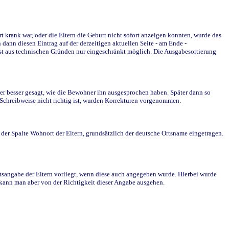
krank war, oder die Eltern die Geburt nicht sofort anzeigen konnten, wurde das
ann diesen Eintrag auf der derzeitigen aktuellen Seite - am Ende -
st aus technischen Gründen nur eingeschränkt möglich. Die Ausgabesortierung
r besser gesagt, wie die Bewohner ihn ausgesprochen haben. Später dann so
e Schreibweise nicht richtig ist, wurden Korrekturen vorgenommen.
r Spalte Wohnort der Eltern, grundsätzlich der deutsche Ortsname eingetragen.
rtsangabe der Eltern vorliegt, wenn diese auch angegeben wurde. Hierbei wurde
d kann man aber von der Richtigkeit dieser Angabe ausgehen.