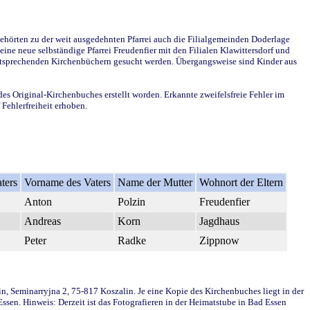
ehörten zu der weit ausgedehnten Pfarrei auch die Filialgemeinden Doderlage
ine neue selbständige Pfarrei Freudenfier mit den Filialen Klawittersdorf und
 entsprechenden Kirchenbüchern gesucht werden. Übergangsweise sind Kinder aus
des Original-Kirchenbuches erstellt worden. Erkannte zweifelsfreie Fehler im
Fehlerfreiheit erhoben.
ters
Vorname des Vaters
Name der Mutter
Wohnort der Eltern
Anton
Polzin
Freudenfier
Andreas
Korn
Jagdhaus
Peter
Radke
Zippnow
in, Seminarryjna 2, 75-817 Koszalin. Je eine Kopie des Kirchenbuches liegt in der
en. Hinweis: Derzeit ist das Fotografieren in der Heimatstube in Bad Essen