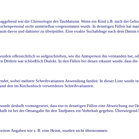
ggebend war die Chronologie des Taufdatums. Wenn ein Kind z.B. nach der Geburt 
rchenpersonal nicht unmittelbar vorgenommen wurde. In derartigen Fällen hat man d
raum davor und dahinter zu überprüfen. Eine exakte Suchabfrage nach dem Datum i
den offensichtlich so aufgeschrieben, wie die Amtsperson ihn verstanden hat, ode
n Dörfern war schließlich Dialekt. In den Fällen bei denen erkannt wurde, dass di
t, wobei mehrere Schreibvarianten Anwendung fanden. In dieser Liste wurde in de
n und den im Kirchenbuch verwendeten Schreibvarianten.
wurde deshalb vorausgesetzt, dass nur in derartigen Fällen eine Abweichung zur O
eshalb ist bei der Ortsangabe für den Taufpaten ein Vorbehalt gegeben. Überwiegen
weitere Angaben wie z. B. eine Heirat, wurden nicht übernommen.