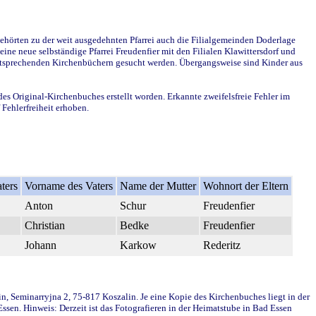
ehörten zu der weit ausgedehnten Pfarrei auch die Filialgemeinden Doderlage
ine neue selbständige Pfarrei Freudenfier mit den Filialen Klawittersdorf und
 entsprechenden Kirchenbüchern gesucht werden. Übergangsweise sind Kinder aus
des Original-Kirchenbuches erstellt worden. Erkannte zweifelsfreie Fehler im
Fehlerfreiheit erhoben.
ters
Vorname des Vaters
Name der Mutter
Wohnort der Eltern
Anton
Schur
Freudenfier
Christian
Bedke
Freudenfier
Johann
Karkow
Rederitz
in, Seminarryjna 2, 75-817 Koszalin. Je eine Kopie des Kirchenbuches liegt in der
en. Hinweis: Derzeit ist das Fotografieren in der Heimatstube in Bad Essen