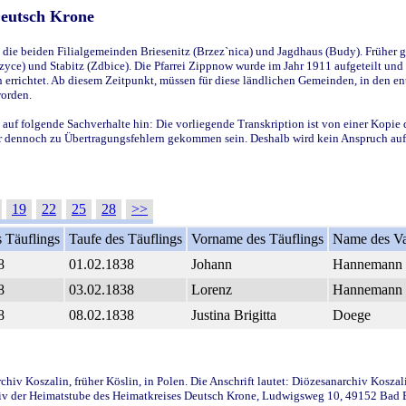
Deutsch Krone
ie beiden Filialgemeinden Briesenitz (Brzez`nica) und Jagdhaus (Budy). Früher g
yce) und Stabitz (Zdbice). Die Pfarrei Zippnow wurde im Jahr 1911 aufgeteilt und e
en errichtet. Ab diesem Zeitpunkt, müssen für diese ländlichen Gemeinden, in den
worden.
 auf folgende Sachverhalte hin: Die vorliegende Transkription ist von einer Kopie 
aber dennoch zu Übertragungsfehlern gekommen sein. Deshalb wird kein Anspruch auf 
19
22
25
28
>>
 Täuflings
Taufe des Täuflings
Vorname des Täuflings
Name des Va
8
01.02.1838
Johann
Hannemann
8
03.02.1838
Lorenz
Hannemann
8
08.02.1838
Justina Brigitta
Doege
iv Koszalin, früher Köslin, in Polen. Die Anschrift lautet: Diözesanarchiv Koszal
v der Heimatstube des Heimatkreises Deutsch Krone, Ludwigsweg 10, 49152 Bad Ess