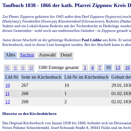
Taufbuch 1838 - 1866 der kath. Pfarrei Zippnow Kreis 
Zur Pfarrei Zippnow gehörten bis 1945 außer dem Dorf Zippnow (Sypnywo) noch d
(Dudylany), Freudenfier (Szwecja), Klawittersdorf (Glowaczewo), Rederitz (Nadarz
Stabitz und ein Lokalvikariat Rederitz mit der Tochterkirche in Doderlage wurd
diesen Gemeinden - wohl noch aus traditionellen Gründen - in Zippnow getauft 
Autor dieser Abschrift ist der gebürtige Rederitzer
Paul Lüdtke
aus Köln. Er weist
Kirchenbuch, sind in dieser Liste korrigiert worden. Bei der Abschrift kann es 
Alles
Suchen
Auswahl
Detail
|<
<
>
>|
3380 Einträge gesamt:
1
4
7
10
13
16
Lfd-Nr
Seite im Kirchenbuch
Lfd-Nr im Kirchenbuch
Geburt des
10
267
10
29.01.183
11
268
1
01.02.183
12
268
2
02.02.183
Hinweise zu den Kirchenbüchern
Das Original-Kirchenbuch von Januar 1838 bis 1866, befindet sich im Diözesanarch
Freien Prälatur Schneidemühl, Josef-Schwank-Straße 8, 36043 Fulda und im Archi