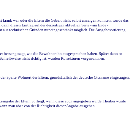
krank war, oder die Eltern die Geburt nicht sofort anzeigen konnten, wurde das
ann diesen Eintrag auf der derzeitigen aktuellen Seite - am Ende -
st aus technischen Gründen nur eingeschränkt möglich. Die Ausgabesortierung
r besser gesagt, wie die Bewohner ihn ausgesprochen haben. Später dann so
e Schreibweise nicht richtig ist, wurden Korrekturen vorgenommen.
r Spalte Wohnort der Eltern, grundsätzlich der deutsche Ortsname eingetragen.
rtsangabe der Eltern vorliegt, wenn diese auch angegeben wurde. Hierbei wurde
d kann man aber von der Richtigkeit dieser Angabe ausgehen.