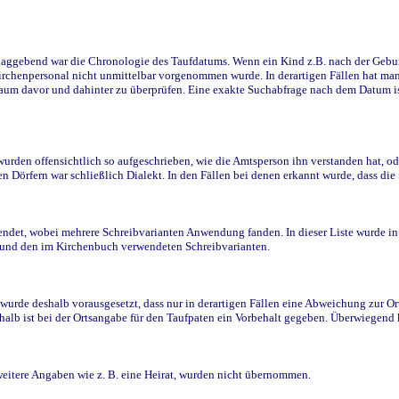
ggebend war die Chronologie des Taufdatums. Wenn ein Kind z.B. nach der Geburt 
rchenpersonal nicht unmittelbar vorgenommen wurde. In derartigen Fällen hat man d
raum davor und dahinter zu überprüfen. Eine exakte Suchabfrage nach dem Datum i
den offensichtlich so aufgeschrieben, wie die Amtsperson ihn verstanden hat, ode
n Dörfern war schließlich Dialekt. In den Fällen bei denen erkannt wurde, dass di
t, wobei mehrere Schreibvarianten Anwendung fanden. In dieser Liste wurde in de
n und den im Kirchenbuch verwendeten Schreibvarianten.
wurde deshalb vorausgesetzt, dass nur in derartigen Fällen eine Abweichung zur O
eshalb ist bei der Ortsangabe für den Taufpaten ein Vorbehalt gegeben. Überwiegen
weitere Angaben wie z. B. eine Heirat, wurden nicht übernommen.