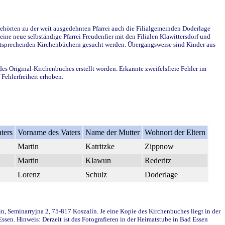
ehörten zu der weit ausgedehnten Pfarrei auch die Filialgemeinden Doderlage
ine neue selbständige Pfarrei Freudenfier mit den Filialen Klawittersdorf und
 entsprechenden Kirchenbüchern gesucht werden. Übergangsweise sind Kinder aus
des Original-Kirchenbuches erstellt worden. Erkannte zweifelsfreie Fehler im
Fehlerfreiheit erhoben.
ters
Vorname des Vaters
Name der Mutter
Wohnort der Eltern
Martin
Katritzke
Zippnow
Martin
Klawun
Rederitz
Lorenz
Schulz
Doderlage
in, Seminarryjna 2, 75-817 Koszalin. Je eine Kopie des Kirchenbuches liegt in der
en. Hinweis: Derzeit ist das Fotografieren in der Heimatstube in Bad Essen