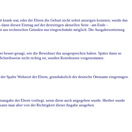
krank war, oder die Eltern die Geburt nicht sofort anzeigen konnten, wurde das
ann diesen Eintrag auf der derzeitigen aktuellen Seite - am Ende -
st aus technischen Gründen nur eingeschränkt möglich. Die Ausgabesortierung
r besser gesagt, wie die Bewohner ihn ausgesprochen haben. Später dann so
e Schreibweise nicht richtig ist, wurden Korrekturen vorgenommen.
r Spalte Wohnort der Eltern, grundsätzlich der deutsche Ortsname eingetragen.
rtsangabe der Eltern vorliegt, wenn diese auch angegeben wurde. Hierbei wurde
d kann man aber von der Richtigkeit dieser Angabe ausgehen.