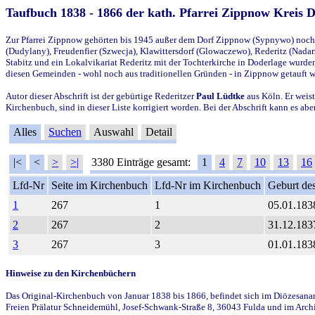
Taufbuch 1838 - 1866 der kath. Pfarrei Zippnow Kreis 
Zur Pfarrei Zippnow gehörten bis 1945 außer dem Dorf Zippnow (Sypnywo) noch d
(Dudylany), Freudenfier (Szwecja), Klawittersdorf (Glowaczewo), Rederitz (Nadarz
Stabitz und ein Lokalvikariat Rederitz mit der Tochterkirche in Doderlage wurd
diesen Gemeinden - wohl noch aus traditionellen Gründen - in Zippnow getauft 
Autor dieser Abschrift ist der gebürtige Rederitzer
Paul Lüdtke
aus Köln. Er weist
Kirchenbuch, sind in dieser Liste korrigiert worden. Bei der Abschrift kann es 
Alles
Suchen
Auswahl
Detail
|<
<
>
>|
3380 Einträge gesamt:
1
4
7
10
13
16
Lfd-Nr
Seite im Kirchenbuch
Lfd-Nr im Kirchenbuch
Geburt des
1
267
1
05.01.183
2
267
2
31.12.183
3
267
3
01.01.183
Hinweise zu den Kirchenbüchern
Das Original-Kirchenbuch von Januar 1838 bis 1866, befindet sich im Diözesanarch
Freien Prälatur Schneidemühl, Josef-Schwank-Straße 8, 36043 Fulda und im Archi