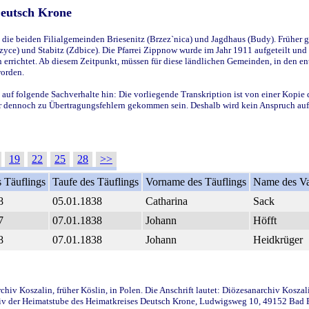
Deutsch Krone
ie beiden Filialgemeinden Briesenitz (Brzez`nica) und Jagdhaus (Budy). Früher g
yce) und Stabitz (Zdbice). Die Pfarrei Zippnow wurde im Jahr 1911 aufgeteilt und e
en errichtet. Ab diesem Zeitpunkt, müssen für diese ländlichen Gemeinden, in den
worden.
 auf folgende Sachverhalte hin: Die vorliegende Transkription ist von einer Kopie 
aber dennoch zu Übertragungsfehlern gekommen sein. Deshalb wird kein Anspruch auf 
19
22
25
28
>>
 Täuflings
Taufe des Täuflings
Vorname des Täuflings
Name des Va
8
05.01.1838
Catharina
Sack
7
07.01.1838
Johann
Höfft
8
07.01.1838
Johann
Heidkrüger
iv Koszalin, früher Köslin, in Polen. Die Anschrift lautet: Diözesanarchiv Koszal
v der Heimatstube des Heimatkreises Deutsch Krone, Ludwigsweg 10, 49152 Bad Ess