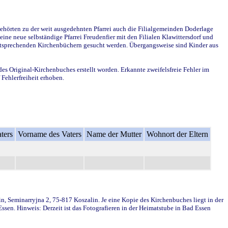
ehörten zu der weit ausgedehnten Pfarrei auch die Filialgemeinden Doderlage
ine neue selbständige Pfarrei Freudenfier mit den Filialen Klawittersdorf und
 entsprechenden Kirchenbüchern gesucht werden. Übergangsweise sind Kinder aus
des Original-Kirchenbuches erstellt worden. Erkannte zweifelsfreie Fehler im
Fehlerfreiheit erhoben.
ters
Vorname des Vaters
Name der Mutter
Wohnort der Eltern
in, Seminarryjna 2, 75-817 Koszalin. Je eine Kopie des Kirchenbuches liegt in der
en. Hinweis: Derzeit ist das Fotografieren in der Heimatstube in Bad Essen