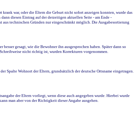
krank war, oder die Eltern die Geburt nicht sofort anzeigen konnten, wurde das
ann diesen Eintrag auf der derzeitigen aktuellen Seite - am Ende -
st aus technischen Gründen nur eingeschränkt möglich. Die Ausgabesortierung
r besser gesagt, wie die Bewohner ihn ausgesprochen haben. Später dann so
e Schreibweise nicht richtig ist, wurden Korrekturen vorgenommen.
r Spalte Wohnort der Eltern, grundsätzlich der deutsche Ortsname eingetragen.
rtsangabe der Eltern vorliegt, wenn diese auch angegeben wurde. Hierbei wurde
d kann man aber von der Richtigkeit dieser Angabe ausgehen.