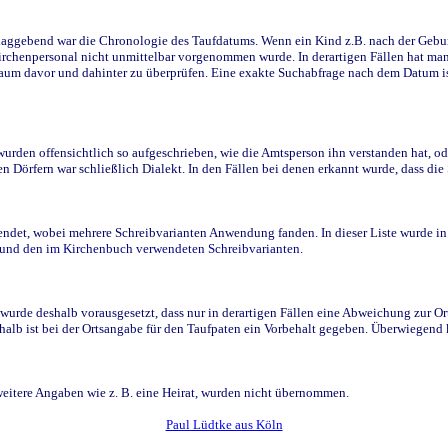
ggebend war die Chronologie des Taufdatums. Wenn ein Kind z.B. nach der Geburt 
rchenpersonal nicht unmittelbar vorgenommen wurde. In derartigen Fällen hat man d
raum davor und dahinter zu überprüfen. Eine exakte Suchabfrage nach dem Datum i
den offensichtlich so aufgeschrieben, wie die Amtsperson ihn verstanden hat, ode
n Dörfern war schließlich Dialekt. In den Fällen bei denen erkannt wurde, dass di
t, wobei mehrere Schreibvarianten Anwendung fanden. In dieser Liste wurde in de
n und den im Kirchenbuch verwendeten Schreibvarianten.
wurde deshalb vorausgesetzt, dass nur in derartigen Fällen eine Abweichung zur O
eshalb ist bei der Ortsangabe für den Taufpaten ein Vorbehalt gegeben. Überwiegen
weitere Angaben wie z. B. eine Heirat, wurden nicht übernommen.
Paul Lüdtke aus Köln