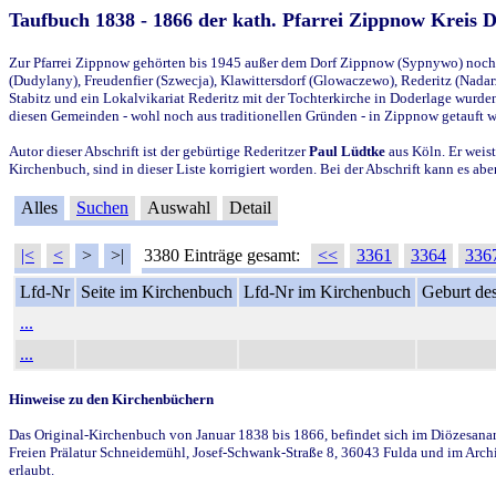
Taufbuch 1838 - 1866 der kath. Pfarrei Zippnow Kreis 
Zur Pfarrei Zippnow gehörten bis 1945 außer dem Dorf Zippnow (Sypnywo) noch d
(Dudylany), Freudenfier (Szwecja), Klawittersdorf (Glowaczewo), Rederitz (Nadarz
Stabitz und ein Lokalvikariat Rederitz mit der Tochterkirche in Doderlage wurd
diesen Gemeinden - wohl noch aus traditionellen Gründen - in Zippnow getauft 
Autor dieser Abschrift ist der gebürtige Rederitzer
Paul Lüdtke
aus Köln. Er weist
Kirchenbuch, sind in dieser Liste korrigiert worden. Bei der Abschrift kann es 
Alles
Suchen
Auswahl
Detail
|<
<
>
>|
3380 Einträge gesamt:
<<
3361
3364
336
Lfd-Nr
Seite im Kirchenbuch
Lfd-Nr im Kirchenbuch
Geburt des
...
...
Hinweise zu den Kirchenbüchern
Das Original-Kirchenbuch von Januar 1838 bis 1866, befindet sich im Diözesanarch
Freien Prälatur Schneidemühl, Josef-Schwank-Straße 8, 36043 Fulda und im Archi
erlaubt.