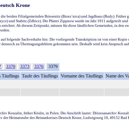
Deutsch Krone
ie beiden Filialgemeinden Briesenitz (Brzez`nica) und Jagdhaus (Budy). Früher g
yce) und Stabitz (Zdbice). Die Pfarrei Zippnow wurde im Jahr 1911 aufgeteilt und e
en errichtet. Ab diesem Zeitpunkt, müssen für diese ländlichen Gemeinden, in den
worden.
 auf folgende Sachverhalte hin: Die vorliegende Transkription ist von einer Kopie 
aber dennoch zu Übertragungsfehlern gekommen sein. Deshalb wird kein Anspruch auf 
7
3370
3373
3376
3379
 Täuflings
Taufe des Täuflings
Vorname des Täuflings
Name des Va
iv Koszalin, früher Köslin, in Polen. Die Anschrift lautet: Diözesanarchiv Koszal
v der Heimatstube des Heimatkreises Deutsch Krone, Ludwigsweg 10, 49152 Bad Ess