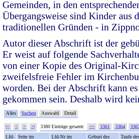
Gemeinden, in den entsprechende
Übergangsweise sind Kinder aus 
traditionellen Gründen - in Zippn
Autor dieser Abschrift ist der geb
Er weist auf folgende Sachverhalte
von einer Kopie des Original-Kirc
zweifelsfreie Fehler im Kirchenbuc
worden. Bei der Abschrift kann e
gekommen sein. Deshalb wird kein
Alles
Suchen
Auswahl
Detail
|<
<
>
>|
3380 Einträge gesamt:
<<
3361
3364
336
Lfd-
Seite im
Lfd-Nr im
Geburt des
Taufe de