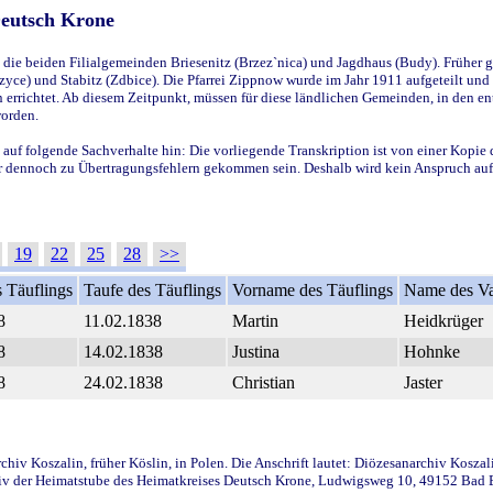
Deutsch Krone
ie beiden Filialgemeinden Briesenitz (Brzez`nica) und Jagdhaus (Budy). Früher g
yce) und Stabitz (Zdbice). Die Pfarrei Zippnow wurde im Jahr 1911 aufgeteilt und e
en errichtet. Ab diesem Zeitpunkt, müssen für diese ländlichen Gemeinden, in den
worden.
 auf folgende Sachverhalte hin: Die vorliegende Transkription ist von einer Kopie 
aber dennoch zu Übertragungsfehlern gekommen sein. Deshalb wird kein Anspruch auf 
19
22
25
28
>>
 Täuflings
Taufe des Täuflings
Vorname des Täuflings
Name des Va
8
11.02.1838
Martin
Heidkrüger
8
14.02.1838
Justina
Hohnke
8
24.02.1838
Christian
Jaster
iv Koszalin, früher Köslin, in Polen. Die Anschrift lautet: Diözesanarchiv Koszal
v der Heimatstube des Heimatkreises Deutsch Krone, Ludwigsweg 10, 49152 Bad Ess