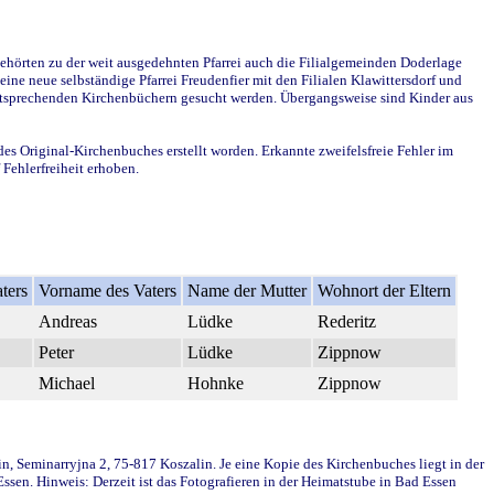
ehörten zu der weit ausgedehnten Pfarrei auch die Filialgemeinden Doderlage
ine neue selbständige Pfarrei Freudenfier mit den Filialen Klawittersdorf und
 entsprechenden Kirchenbüchern gesucht werden. Übergangsweise sind Kinder aus
des Original-Kirchenbuches erstellt worden. Erkannte zweifelsfreie Fehler im
Fehlerfreiheit erhoben.
ters
Vorname des Vaters
Name der Mutter
Wohnort der Eltern
Andreas
Lüdke
Rederitz
Peter
Lüdke
Zippnow
Michael
Hohnke
Zippnow
in, Seminarryjna 2, 75-817 Koszalin. Je eine Kopie des Kirchenbuches liegt in der
en. Hinweis: Derzeit ist das Fotografieren in der Heimatstube in Bad Essen