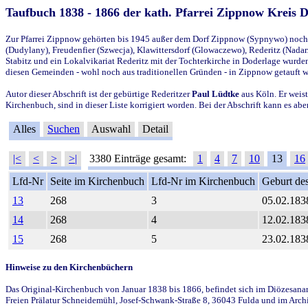
Taufbuch 1838 - 1866 der kath. Pfarrei Zippnow Kreis 
Zur Pfarrei Zippnow gehörten bis 1945 außer dem Dorf Zippnow (Sypnywo) noch d
(Dudylany), Freudenfier (Szwecja), Klawittersdorf (Glowaczewo), Rederitz (Nadarz
Stabitz und ein Lokalvikariat Rederitz mit der Tochterkirche in Doderlage wurd
diesen Gemeinden - wohl noch aus traditionellen Gründen - in Zippnow getauft 
Autor dieser Abschrift ist der gebürtige Rederitzer
Paul Lüdtke
aus Köln. Er weist
Kirchenbuch, sind in dieser Liste korrigiert worden. Bei der Abschrift kann es 
Alles
Suchen
Auswahl
Detail
|<
<
>
>|
3380 Einträge gesamt:
1
4
7
10
13
16
Lfd-Nr
Seite im Kirchenbuch
Lfd-Nr im Kirchenbuch
Geburt des
13
268
3
05.02.183
14
268
4
12.02.183
15
268
5
23.02.183
Hinweise zu den Kirchenbüchern
Das Original-Kirchenbuch von Januar 1838 bis 1866, befindet sich im Diözesanarch
Freien Prälatur Schneidemühl, Josef-Schwank-Straße 8, 36043 Fulda und im Archi