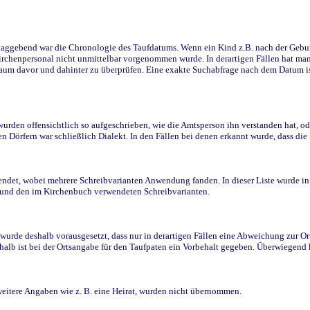
ggebend war die Chronologie des Taufdatums. Wenn ein Kind z.B. nach der Geburt 
rchenpersonal nicht unmittelbar vorgenommen wurde. In derartigen Fällen hat man d
raum davor und dahinter zu überprüfen. Eine exakte Suchabfrage nach dem Datum i
den offensichtlich so aufgeschrieben, wie die Amtsperson ihn verstanden hat, ode
n Dörfern war schließlich Dialekt. In den Fällen bei denen erkannt wurde, dass di
t, wobei mehrere Schreibvarianten Anwendung fanden. In dieser Liste wurde in de
n und den im Kirchenbuch verwendeten Schreibvarianten.
wurde deshalb vorausgesetzt, dass nur in derartigen Fällen eine Abweichung zur O
eshalb ist bei der Ortsangabe für den Taufpaten ein Vorbehalt gegeben. Überwiegen
weitere Angaben wie z. B. eine Heirat, wurden nicht übernommen.