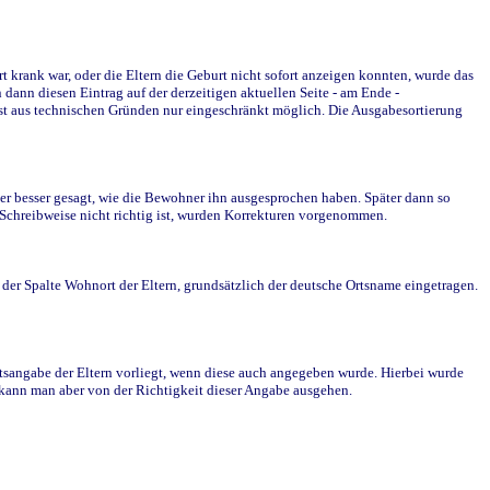
krank war, oder die Eltern die Geburt nicht sofort anzeigen konnten, wurde das
ann diesen Eintrag auf der derzeitigen aktuellen Seite - am Ende -
st aus technischen Gründen nur eingeschränkt möglich. Die Ausgabesortierung
r besser gesagt, wie die Bewohner ihn ausgesprochen haben. Später dann so
e Schreibweise nicht richtig ist, wurden Korrekturen vorgenommen.
r Spalte Wohnort der Eltern, grundsätzlich der deutsche Ortsname eingetragen.
rtsangabe der Eltern vorliegt, wenn diese auch angegeben wurde. Hierbei wurde
d kann man aber von der Richtigkeit dieser Angabe ausgehen.