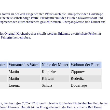
ehörten zu der weit ausgedehnten Pfarrei auch die Filialgemeinden Doderlage
ine neue selbständige Pfarrei Freudenfier mit den Filialen Klawittersdorf und
 entsprechenden Kirchenbüchern gesucht werden. Übergangsweise sind Kinder aus
des Original-Kirchenbuches erstellt worden. Erkannte zweifelsfreie Fehler im
Fehlerfreiheit erhoben.
ters
Vorname des Vaters
Name der Mutter
Wohnort der Eltern
Martin
Katritzke
Zippnow
Martin
Klawun
Rederitz
Lorenz
Schulz
Doderlage
in, Seminarryjna 2, 75-817 Koszalin. Je eine Kopie des Kirchenbuches liegt in der
en. Hinweis: Derzeit ist das Fotografieren in der Heimatstube in Bad Essen