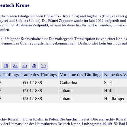
Deutsch Krone
ie beiden Filialgemeinden Briesenitz (Brzez`nica) und Jagdhaus (Budy). Früher g
yce) und Stabitz (Zdbice). Die Pfarrei Zippnow wurde im Jahr 1911 aufgeteilt und e
en errichtet. Ab diesem Zeitpunkt, müssen für diese ländlichen Gemeinden, in den
worden.
 auf folgende Sachverhalte hin: Die vorliegende Transkription ist von einer Kopie 
aber dennoch zu Übertragungsfehlern gekommen sein. Deshalb wird kein Anspruch auf 
19
22
25
28
>>
 Täuflings
Taufe des Täuflings
Vorname des Täuflings
Name des Va
8
05.01.1838
Catharina
Sack
7
07.01.1838
Johann
Höfft
8
07.01.1838
Johann
Heidkrüger
iv Koszalin, früher Köslin, in Polen. Die Anschrift lautet: Diözesanarchiv Koszal
v der Heimatstube des Heimatkreises Deutsch Krone, Ludwigsweg 10, 49152 Bad Ess