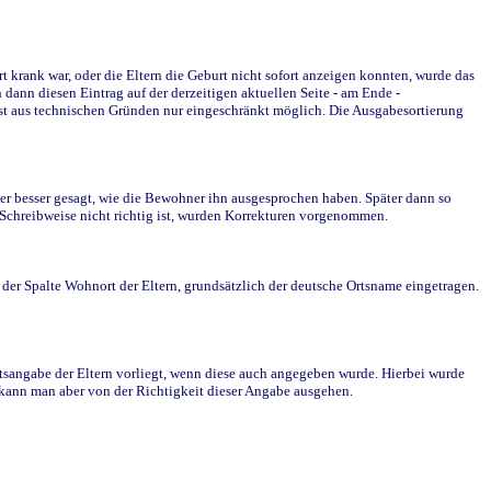
krank war, oder die Eltern die Geburt nicht sofort anzeigen konnten, wurde das
ann diesen Eintrag auf der derzeitigen aktuellen Seite - am Ende -
st aus technischen Gründen nur eingeschränkt möglich. Die Ausgabesortierung
r besser gesagt, wie die Bewohner ihn ausgesprochen haben. Später dann so
e Schreibweise nicht richtig ist, wurden Korrekturen vorgenommen.
r Spalte Wohnort der Eltern, grundsätzlich der deutsche Ortsname eingetragen.
rtsangabe der Eltern vorliegt, wenn diese auch angegeben wurde. Hierbei wurde
d kann man aber von der Richtigkeit dieser Angabe ausgehen.