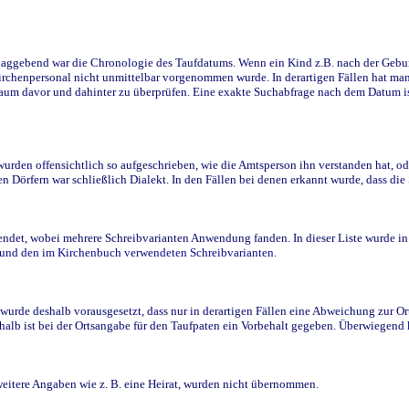
ggebend war die Chronologie des Taufdatums. Wenn ein Kind z.B. nach der Geburt 
rchenpersonal nicht unmittelbar vorgenommen wurde. In derartigen Fällen hat man d
raum davor und dahinter zu überprüfen. Eine exakte Suchabfrage nach dem Datum i
den offensichtlich so aufgeschrieben, wie die Amtsperson ihn verstanden hat, ode
n Dörfern war schließlich Dialekt. In den Fällen bei denen erkannt wurde, dass di
t, wobei mehrere Schreibvarianten Anwendung fanden. In dieser Liste wurde in de
n und den im Kirchenbuch verwendeten Schreibvarianten.
wurde deshalb vorausgesetzt, dass nur in derartigen Fällen eine Abweichung zur O
eshalb ist bei der Ortsangabe für den Taufpaten ein Vorbehalt gegeben. Überwiegen
weitere Angaben wie z. B. eine Heirat, wurden nicht übernommen.