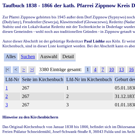
Taufbuch 1838 - 1866 der kath. Pfarrei Zippnow Kreis 
Zur Pfarrei Zippnow gehörten bis 1945 außer dem Dorf Zippnow (Sypnywo) noch d
(Dudylany), Freudenfier (Szwecja), Klawittersdorf (Glowaczewo), Rederitz (Nadarz
Stabitz und ein Lokalvikariat Rederitz mit der Tochterkirche in Doderlage wurd
diesen Gemeinden - wohl noch aus traditionellen Gründen - in Zippnow getauft 
Autor dieser Abschrift ist der gebürtige Rederitzer
Paul Lüdtke
aus Köln. Er weist
Kirchenbuch, sind in dieser Liste korrigiert worden. Bei der Abschrift kann es 
Alles
Suchen
Auswahl
Detail
|<
<
>
>|
3380 Einträge gesamt:
1
4
7
10
13
16
Lfd-Nr
Seite im Kirchenbuch
Lfd-Nr im Kirchenbuch
Geburt des
1
267
1
05.01.183
2
267
2
31.12.183
3
267
3
01.01.183
Hinweise zu den Kirchenbüchern
Das Original-Kirchenbuch von Januar 1838 bis 1866, befindet sich im Diözesanarch
Freien Prälatur Schneidemühl, Josef-Schwank-Straße 8, 36043 Fulda und im Archi