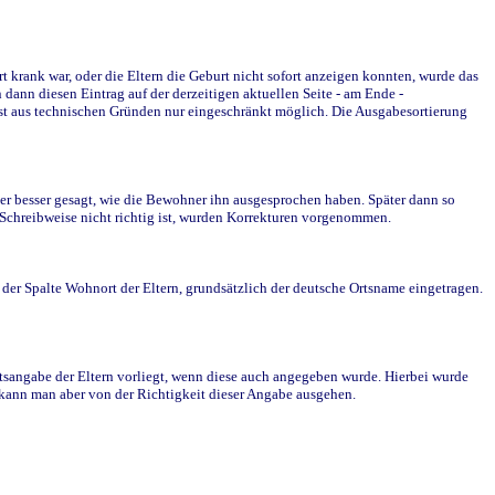
krank war, oder die Eltern die Geburt nicht sofort anzeigen konnten, wurde das
ann diesen Eintrag auf der derzeitigen aktuellen Seite - am Ende -
st aus technischen Gründen nur eingeschränkt möglich. Die Ausgabesortierung
r besser gesagt, wie die Bewohner ihn ausgesprochen haben. Später dann so
e Schreibweise nicht richtig ist, wurden Korrekturen vorgenommen.
r Spalte Wohnort der Eltern, grundsätzlich der deutsche Ortsname eingetragen.
rtsangabe der Eltern vorliegt, wenn diese auch angegeben wurde. Hierbei wurde
d kann man aber von der Richtigkeit dieser Angabe ausgehen.