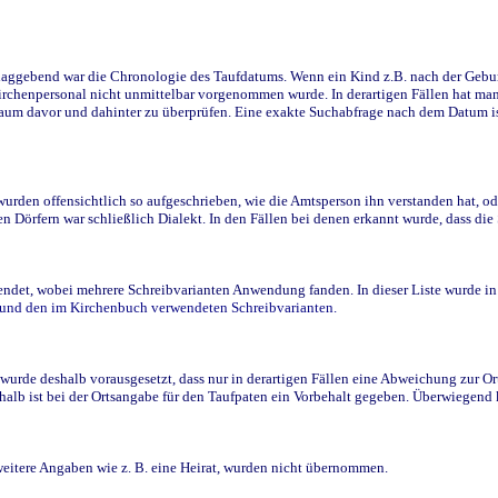
ggebend war die Chronologie des Taufdatums. Wenn ein Kind z.B. nach der Geburt 
rchenpersonal nicht unmittelbar vorgenommen wurde. In derartigen Fällen hat man d
raum davor und dahinter zu überprüfen. Eine exakte Suchabfrage nach dem Datum i
den offensichtlich so aufgeschrieben, wie die Amtsperson ihn verstanden hat, ode
n Dörfern war schließlich Dialekt. In den Fällen bei denen erkannt wurde, dass di
t, wobei mehrere Schreibvarianten Anwendung fanden. In dieser Liste wurde in de
n und den im Kirchenbuch verwendeten Schreibvarianten.
wurde deshalb vorausgesetzt, dass nur in derartigen Fällen eine Abweichung zur O
eshalb ist bei der Ortsangabe für den Taufpaten ein Vorbehalt gegeben. Überwiegen
weitere Angaben wie z. B. eine Heirat, wurden nicht übernommen.