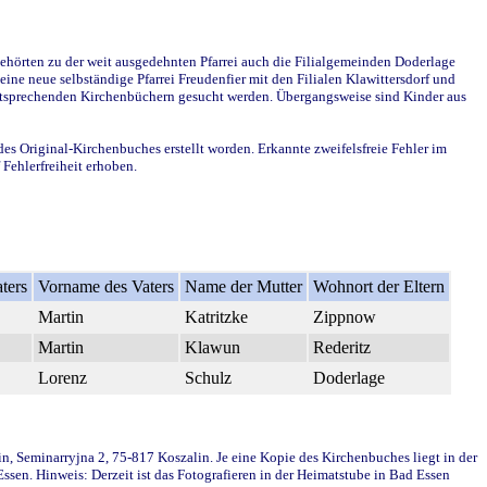
ehörten zu der weit ausgedehnten Pfarrei auch die Filialgemeinden Doderlage
ine neue selbständige Pfarrei Freudenfier mit den Filialen Klawittersdorf und
 entsprechenden Kirchenbüchern gesucht werden. Übergangsweise sind Kinder aus
des Original-Kirchenbuches erstellt worden. Erkannte zweifelsfreie Fehler im
Fehlerfreiheit erhoben.
ters
Vorname des Vaters
Name der Mutter
Wohnort der Eltern
Martin
Katritzke
Zippnow
Martin
Klawun
Rederitz
Lorenz
Schulz
Doderlage
in, Seminarryjna 2, 75-817 Koszalin. Je eine Kopie des Kirchenbuches liegt in der
en. Hinweis: Derzeit ist das Fotografieren in der Heimatstube in Bad Essen