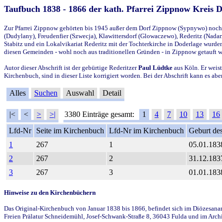
Taufbuch 1838 - 1866 der kath. Pfarrei Zippnow Kreis 
Zur Pfarrei Zippnow gehörten bis 1945 außer dem Dorf Zippnow (Sypnywo) noch d
(Dudylany), Freudenfier (Szwecja), Klawittersdorf (Glowaczewo), Rederitz (Nadarz
Stabitz und ein Lokalvikariat Rederitz mit der Tochterkirche in Doderlage wurd
diesen Gemeinden - wohl noch aus traditionellen Gründen - in Zippnow getauft 
Autor dieser Abschrift ist der gebürtige Rederitzer
Paul Lüdtke
aus Köln. Er weist
Kirchenbuch, sind in dieser Liste korrigiert worden. Bei der Abschrift kann es 
Alles
Suchen
Auswahl
Detail
|<
<
>
>|
3380 Einträge gesamt:
1
4
7
10
13
16
Lfd-Nr
Seite im Kirchenbuch
Lfd-Nr im Kirchenbuch
Geburt des
1
267
1
05.01.183
2
267
2
31.12.183
3
267
3
01.01.183
Hinweise zu den Kirchenbüchern
Das Original-Kirchenbuch von Januar 1838 bis 1866, befindet sich im Diözesanarch
Freien Prälatur Schneidemühl, Josef-Schwank-Straße 8, 36043 Fulda und im Archi