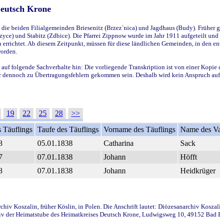
Deutsch Krone
ie beiden Filialgemeinden Briesenitz (Brzez`nica) und Jagdhaus (Budy). Früher g
yce) und Stabitz (Zdbice). Die Pfarrei Zippnow wurde im Jahr 1911 aufgeteilt und e
en errichtet. Ab diesem Zeitpunkt, müssen für diese ländlichen Gemeinden, in den
worden.
 auf folgende Sachverhalte hin: Die vorliegende Transkription ist von einer Kopie 
aber dennoch zu Übertragungsfehlern gekommen sein. Deshalb wird kein Anspruch auf 
19
22
25
28
>>
 Täuflings
Taufe des Täuflings
Vorname des Täuflings
Name des Va
8
05.01.1838
Catharina
Sack
7
07.01.1838
Johann
Höfft
8
07.01.1838
Johann
Heidkrüger
iv Koszalin, früher Köslin, in Polen. Die Anschrift lautet: Diözesanarchiv Koszal
v der Heimatstube des Heimatkreises Deutsch Krone, Ludwigsweg 10, 49152 Bad Ess