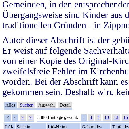
Gemeinden, in den entsprechende
Übergangsweise sind Kinder aus 
traditionellen Gründen - in Zippn
Autor dieser Abschrift ist der geb
Er weist auf folgende Sachverhalte
von einer Kopie des Original-Kirc
zweifelsfreie Fehler im Kirchenbuc
worden. Bei der Abschrift kann e
gekommen sein. Deshalb wird kein
Alles
Suchen
Auswahl
Detail
|<
<
>
>|
3380 Einträge gesamt:
1
4
7
10
13
16
Lfd-
Seite im
Lfd-Nr im
Geburt des
Taufe de