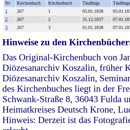
Nr
Kirchenbuch
Kirchenbuch
Täuflings
Täufling
1
267
1
05.01.1838
05.01.18
2
267
2
31.12.1837
07.01.18
3
267
3
01.01.1838
07.01.18
Hinweise zu den Kirchenbücher
Das Original-Kirchenbuch von Jan
Diözesanarchiv Koszalin, früher Kö
Diözesanarchiv Koszalin, Seminar
des Kirchenbuches liegt in der Fr
Schwank-Straße 8, 36043 Fulda u
Heimatkreises Deutsch Krone, Lu
Hinweis: Derzeit ist das Fotograf