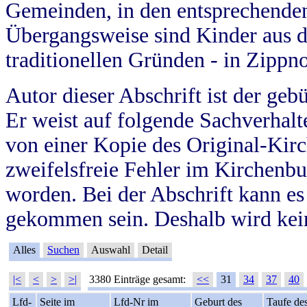
Gemeinden, in den entsprechende
Übergangsweise sind Kinder aus 
traditionellen Gründen - in Zippn
Autor dieser Abschrift ist der geb
Er weist auf folgende Sachverhalte
von einer Kopie des Original-Kirc
zweifelsfreie Fehler im Kirchenbuc
worden. Bei der Abschrift kann e
gekommen sein. Deshalb wird kein
Alles
Suchen
Auswahl
Detail
|<
<
>
>|
3380 Einträge gesamt:
<<
31
34
37
40
Lfd-
Seite im
Lfd-Nr im
Geburt des
Taufe de