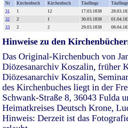
Nr
Kirchenbuch
Kirchenbuch
Täuflings
Täufling
31
1
12
17.03.1838
28.03.18
32
2
1
30.03.1838
01.04.18
33
2
2
29.03.1838
08.04.18
Hinweise zu den Kirchenbücher
Das Original-Kirchenbuch von Jan
Diözesanarchiv Koszalin, früher Kö
Diözesanarchiv Koszalin, Seminar
des Kirchenbuches liegt in der Fr
Schwank-Straße 8, 36043 Fulda u
Heimatkreises Deutsch Krone, Lu
Hinweis: Derzeit ist das Fotograf