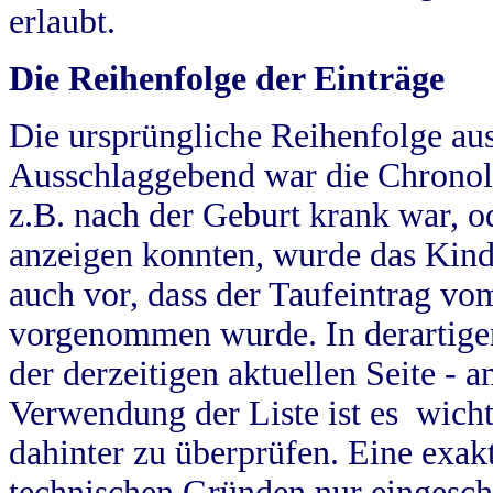
erlaubt.
Die Reihenfolge der Einträge
Die ursprüngliche Reihenfolge au
Ausschlaggebend war die Chronol
z.B. nach der Geburt krank war, od
anzeigen konnten, wurde das Kind
auch vor, dass der Taufeintrag vo
vorgenommen wurde. In derartigen
der derzeitigen aktuellen Seite -
Verwendung der Liste ist es wich
dahinter zu überprüfen. Eine exa
technischen Gründen nur eingesch