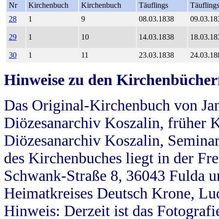
Nr
Kirchenbuch
Kirchenbuch
Täuflings
Täufling
28
1
9
08.03.1838
09.03.18
29
1
10
14.03.1838
18.03.18
30
1
11
23.03.1838
24.03.18
Hinweise zu den Kirchenbücher
Das Original-Kirchenbuch von Jan
Diözesanarchiv Koszalin, früher Kö
Diözesanarchiv Koszalin, Seminar
des Kirchenbuches liegt in der Fr
Schwank-Straße 8, 36043 Fulda u
Heimatkreises Deutsch Krone, Lu
Hinweis: Derzeit ist das Fotograf