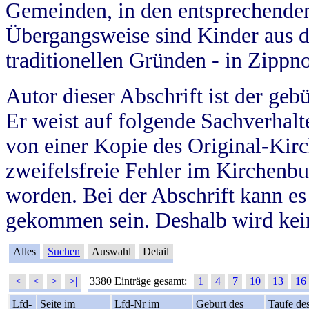
Gemeinden, in den entsprechende
Übergangsweise sind Kinder aus 
traditionellen Gründen - in Zippn
Autor dieser Abschrift ist der geb
Er weist auf folgende Sachverhalte
von einer Kopie des Original-Kirc
zweifelsfreie Fehler im Kirchenbuc
worden. Bei der Abschrift kann e
gekommen sein. Deshalb wird kein
Alles
Suchen
Auswahl
Detail
|<
<
>
>|
3380 Einträge gesamt:
1
4
7
10
13
16
Lfd-
Seite im
Lfd-Nr im
Geburt des
Taufe de