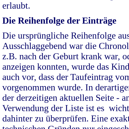
erlaubt.
Die Reihenfolge der Einträge
Die ursprüngliche Reihenfolge au
Ausschlaggebend war die Chronol
z.B. nach der Geburt krank war, od
anzeigen konnten, wurde das Kind
auch vor, dass der Taufeintrag vo
vorgenommen wurde. In derartigen
der derzeitigen aktuellen Seite -
Verwendung der Liste ist es wich
dahinter zu überprüfen. Eine exa
technischen Gründen nur eingesch