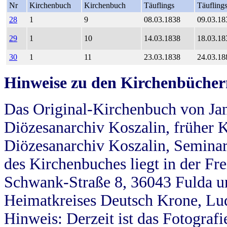
Nr
Kirchenbuch
Kirchenbuch
Täuflings
Täufling
28
1
9
08.03.1838
09.03.18
29
1
10
14.03.1838
18.03.18
30
1
11
23.03.1838
24.03.18
Hinweise zu den Kirchenbücher
Das Original-Kirchenbuch von Jan
Diözesanarchiv Koszalin, früher Kö
Diözesanarchiv Koszalin, Seminar
des Kirchenbuches liegt in der Fr
Schwank-Straße 8, 36043 Fulda u
Heimatkreises Deutsch Krone, Lu
Hinweis: Derzeit ist das Fotograf