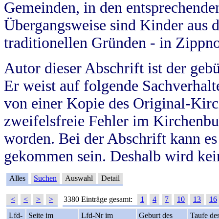
Gemeinden, in den entsprechende
Übergangsweise sind Kinder aus 
traditionellen Gründen - in Zippn
Autor dieser Abschrift ist der geb
Er weist auf folgende Sachverhalte
von einer Kopie des Original-Kirc
zweifelsfreie Fehler im Kirchenbuc
worden. Bei der Abschrift kann e
gekommen sein. Deshalb wird kein
Alles
Suchen
Auswahl
Detail
|<
<
>
>|
3380 Einträge gesamt:
1
4
7
10
13
16
Lfd-
Seite im
Lfd-Nr im
Geburt des
Taufe de