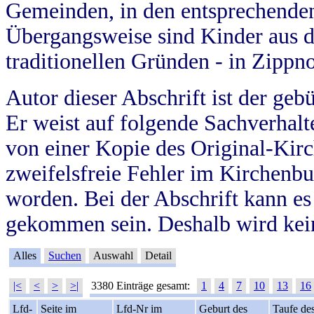
Gemeinden, in den entsprechende
Übergangsweise sind Kinder aus 
traditionellen Gründen - in Zippn
Autor dieser Abschrift ist der geb
Er weist auf folgende Sachverhalte
von einer Kopie des Original-Kirc
zweifelsfreie Fehler im Kirchenbuc
worden. Bei der Abschrift kann e
gekommen sein. Deshalb wird kein
Alles
Suchen
Auswahl
Detail
|<
<
>
>|
3380 Einträge gesamt:
1
4
7
10
13
16
Lfd-
Seite im
Lfd-Nr im
Geburt des
Taufe de