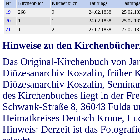
Nr
Kirchenbuch
Kirchenbuch
Täuflings
Täufling
19
268
9
24.02.1838
25.02.18
20
1
1
24.02.1838
25.02.18
21
1
2
27.02.1838
27.02.18
Hinweise zu den Kirchenbücher
Das Original-Kirchenbuch von Jan
Diözesanarchiv Koszalin, früher Kö
Diözesanarchiv Koszalin, Seminar
des Kirchenbuches liegt in der Fr
Schwank-Straße 8, 36043 Fulda u
Heimatkreises Deutsch Krone, Lu
Hinweis: Derzeit ist das Fotograf