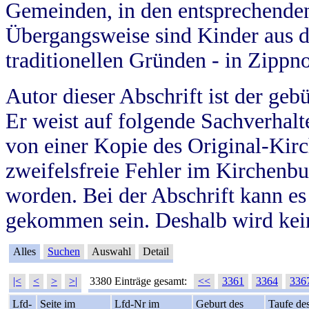
Gemeinden, in den entsprechende
Übergangsweise sind Kinder aus 
traditionellen Gründen - in Zippn
Autor dieser Abschrift ist der geb
Er weist auf folgende Sachverhalte
von einer Kopie des Original-Kirc
zweifelsfreie Fehler im Kirchenbuc
worden. Bei der Abschrift kann e
gekommen sein. Deshalb wird kein
Alles
Suchen
Auswahl
Detail
|<
<
>
>|
3380 Einträge gesamt:
<<
3361
3364
336
Lfd-
Seite im
Lfd-Nr im
Geburt des
Taufe de