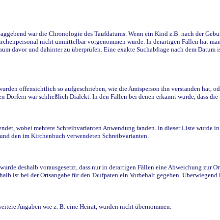
ggebend war die Chronologie des Taufdatums. Wenn ein Kind z.B. nach der Geburt 
rchenpersonal nicht unmittelbar vorgenommen wurde. In derartigen Fällen hat man d
raum davor und dahinter zu überprüfen. Eine exakte Suchabfrage nach dem Datum i
den offensichtlich so aufgeschrieben, wie die Amtsperson ihn verstanden hat, ode
n Dörfern war schließlich Dialekt. In den Fällen bei denen erkannt wurde, dass di
t, wobei mehrere Schreibvarianten Anwendung fanden. In dieser Liste wurde in de
n und den im Kirchenbuch verwendeten Schreibvarianten.
wurde deshalb vorausgesetzt, dass nur in derartigen Fällen eine Abweichung zur O
eshalb ist bei der Ortsangabe für den Taufpaten ein Vorbehalt gegeben. Überwiegen
weitere Angaben wie z. B. eine Heirat, wurden nicht übernommen.