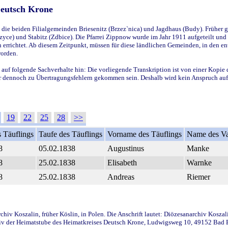
Deutsch Krone
ie beiden Filialgemeinden Briesenitz (Brzez`nica) und Jagdhaus (Budy). Früher g
yce) und Stabitz (Zdbice). Die Pfarrei Zippnow wurde im Jahr 1911 aufgeteilt und e
en errichtet. Ab diesem Zeitpunkt, müssen für diese ländlichen Gemeinden, in den
worden.
 auf folgende Sachverhalte hin: Die vorliegende Transkription ist von einer Kopie 
aber dennoch zu Übertragungsfehlern gekommen sein. Deshalb wird kein Anspruch auf 
19
22
25
28
>>
 Täuflings
Taufe des Täuflings
Vorname des Täuflings
Name des Va
8
05.02.1838
Augustinus
Manke
8
25.02.1838
Elisabeth
Warnke
8
25.02.1838
Andreas
Riemer
iv Koszalin, früher Köslin, in Polen. Die Anschrift lautet: Diözesanarchiv Koszal
v der Heimatstube des Heimatkreises Deutsch Krone, Ludwigsweg 10, 49152 Bad Ess