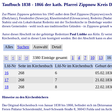
Taufbuch 1838 - 1866 der kath. Pfarrei Zippnow Kreis 
Zur Pfarrei Zippnow gehörten bis 1945 außer dem Dorf Zippnow (Sypnywo) noch d
(Dudylany), Freudenfier (Szwecja), Klawittersdorf (Glowaczewo), Rederitz (Nadarz
Stabitz und ein Lokalvikariat Rederitz mit der Tochterkirche in Doderlage wurd
diesen Gemeinden - wohl noch aus traditionellen Gründen - in Zippnow getauft 
Autor dieser Abschrift ist der gebürtige Rederitzer
Paul Lüdtke
aus Köln. Er weist
Kirchenbuch, sind in dieser Liste korrigiert worden. Bei der Abschrift kann es 
Alles
Suchen
Auswahl
Detail
|<
<
>
>|
3380 Einträge gesamt:
1
4
7
10
13
16
Lfd-Nr
Seite im Kirchenbuch
Lfd-Nr im Kirchenbuch
Geburt des
16
268
6
05.02.183
17
268
7
21.02.183
18
268
8
22.02.183
Hinweise zu den Kirchenbüchern
Das Original-Kirchenbuch von Januar 1838 bis 1866, befindet sich im Diözesanarch
Freien Prälatur Schneidemühl, Josef-Schwank-Straße 8, 36043 Fulda und im Archi