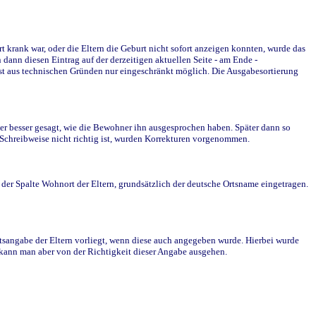
krank war, oder die Eltern die Geburt nicht sofort anzeigen konnten, wurde das
ann diesen Eintrag auf der derzeitigen aktuellen Seite - am Ende -
st aus technischen Gründen nur eingeschränkt möglich. Die Ausgabesortierung
r besser gesagt, wie die Bewohner ihn ausgesprochen haben. Später dann so
e Schreibweise nicht richtig ist, wurden Korrekturen vorgenommen.
r Spalte Wohnort der Eltern, grundsätzlich der deutsche Ortsname eingetragen.
rtsangabe der Eltern vorliegt, wenn diese auch angegeben wurde. Hierbei wurde
d kann man aber von der Richtigkeit dieser Angabe ausgehen.