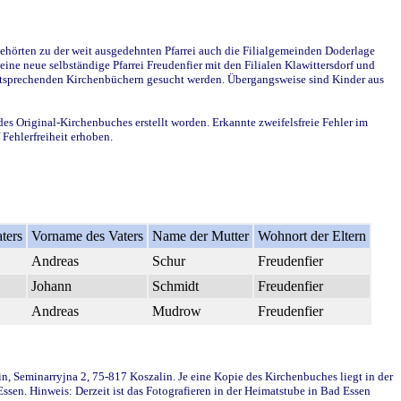
ehörten zu der weit ausgedehnten Pfarrei auch die Filialgemeinden Doderlage
ine neue selbständige Pfarrei Freudenfier mit den Filialen Klawittersdorf und
 entsprechenden Kirchenbüchern gesucht werden. Übergangsweise sind Kinder aus
des Original-Kirchenbuches erstellt worden. Erkannte zweifelsfreie Fehler im
Fehlerfreiheit erhoben.
ters
Vorname des Vaters
Name der Mutter
Wohnort der Eltern
Andreas
Schur
Freudenfier
Johann
Schmidt
Freudenfier
Andreas
Mudrow
Freudenfier
in, Seminarryjna 2, 75-817 Koszalin. Je eine Kopie des Kirchenbuches liegt in der
en. Hinweis: Derzeit ist das Fotografieren in der Heimatstube in Bad Essen