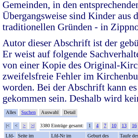
Gemeinden, in den entsprechende
Übergangsweise sind Kinder aus 
traditionellen Gründen - in Zippn
Autor dieser Abschrift ist der geb
Er weist auf folgende Sachverhalte
von einer Kopie des Original-Kirc
zweifelsfreie Fehler im Kirchenbuc
worden. Bei der Abschrift kann e
gekommen sein. Deshalb wird kein
Alles
Suchen
Auswahl
Detail
|<
<
>
>|
3380 Einträge gesamt:
1
4
7
10
13
16
Lfd-
Seite im
Lfd-Nr im
Geburt des
Taufe de