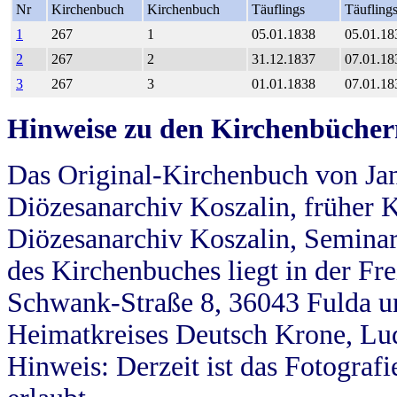
Nr
Kirchenbuch
Kirchenbuch
Täuflings
Täufling
1
267
1
05.01.1838
05.01.18
2
267
2
31.12.1837
07.01.18
3
267
3
01.01.1838
07.01.18
Hinweise zu den Kirchenbücher
Das Original-Kirchenbuch von Jan
Diözesanarchiv Koszalin, früher Kö
Diözesanarchiv Koszalin, Seminar
des Kirchenbuches liegt in der Fr
Schwank-Straße 8, 36043 Fulda u
Heimatkreises Deutsch Krone, Lu
Hinweis: Derzeit ist das Fotograf