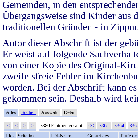
Gemeinden, in den entsprechende
Übergangsweise sind Kinder aus 
traditionellen Gründen - in Zippn
Autor dieser Abschrift ist der geb
Er weist auf folgende Sachverhalte
von einer Kopie des Original-Kirc
zweifelsfreie Fehler im Kirchenbuc
worden. Bei der Abschrift kann e
gekommen sein. Deshalb wird kein
Alles
Suchen
Auswahl
Detail
|<
<
>
>|
3380 Einträge gesamt:
<<
3361
3364
336
Lfd-
Seite im
Lfd-Nr im
Geburt des
Taufe de