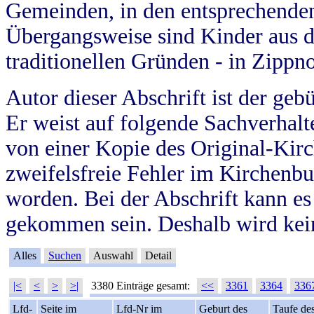
Gemeinden, in den entsprechende
Übergangsweise sind Kinder aus 
traditionellen Gründen - in Zippn
Autor dieser Abschrift ist der geb
Er weist auf folgende Sachverhalte
von einer Kopie des Original-Kirc
zweifelsfreie Fehler im Kirchenbuc
worden. Bei der Abschrift kann e
gekommen sein. Deshalb wird kein
Alles
Suchen
Auswahl
Detail
|<
<
>
>|
3380 Einträge gesamt:
<<
3361
3364
336
Lfd-
Seite im
Lfd-Nr im
Geburt des
Taufe de